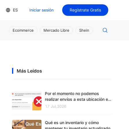
ES
Iniciar sesión
Regístrate Gratis
Ecommerce
Mercado Libre
Shein
Más Leídos
Por el momento no podemos
realizar envíos a esta ubicación en
Mercado Libre
17 Jul,2026
Qué es un inventario y cómo
mantener tu inventario actualizado