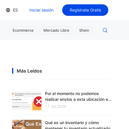
ES
Iniciar sesión
Regístrate Gratis
Ecommerce
Mercado Libre
Shein
Más Leídos
Por el momento no podemos
realizar envíos a esta ubicación en
Mercado Libre
17 Jul,2026
Qué es un inventario y cómo
mantener tu inventario actualizado