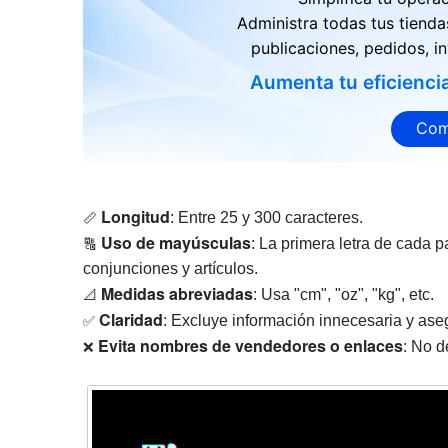
Administra todas tus tienda
publicaciones, pedidos, in
Aumenta tu eficienci
Com
Longitud
📏
: Entre 25 y 300 caracteres.
Uso de mayúsculas
🔠
: La primera letra de cada 
conjunciones y artículos.
Medidas abreviadas
📐
: Usa "cm", "oz", "kg", etc.
Claridad
✅
: Excluye información innecesaria y asegú
Evita nombres de vendedores o enlaces
❌
: No d