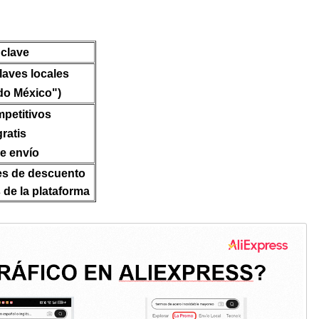
clave
claves locales
ido México")
petitivos
ratis
e envío
es de descuento
 de la plataforma