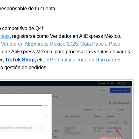
 responsable de tu cuenta
o competitivo de Q4!
press
, registrarse como Vendedor en AliExpress México.
Vender en AliExpress México 2025: Guía Paso a Paso
a de AliExpress México, para procesar las ventas de varios
TikTok Shop
n,
, etc.
ERP Gratuito Todo en Uno para E-
la gestión de pedidos.