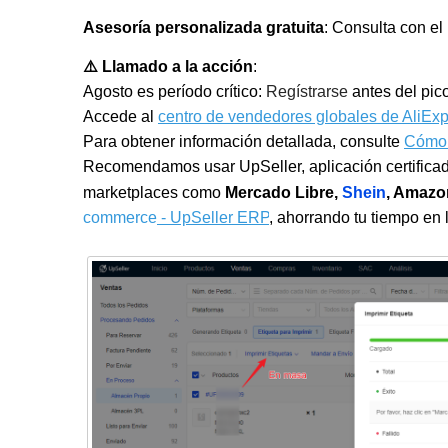
Asesoría personalizada gratuita
: Consulta con el
⚠️ Llamado a la acción
:
Agosto es período crítico:
Regístrarse
antes del pic
Accede al
centro de vendedores globales de AliEx
Para obtener información detallada, consulte
Cómo 
Recomendamos usar UpSeller, aplicación certificad
marketplaces como
Mercado Libre,
Shein
, Amazo
commerce
- UpSeller ERP
, ahorrando tu tiempo en 