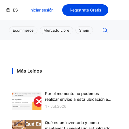
ES
Iniciar sesión
Regístrate Gratis
Ecommerce
Mercado Libre
Shein
Más Leídos
Por el momento no podemos
realizar envíos a esta ubicación en
Mercado Libre
17 Jul,2026
Qué es un inventario y cómo
mantener tu inventario actualizado