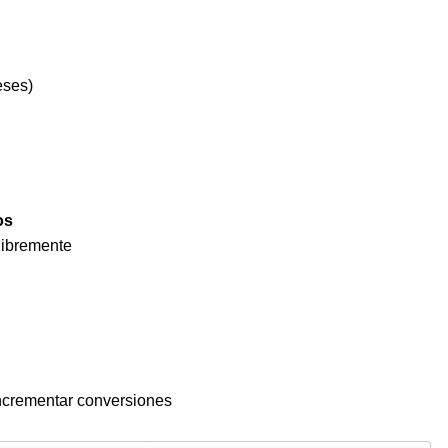
eses)
os
 libremente
crementar conversiones