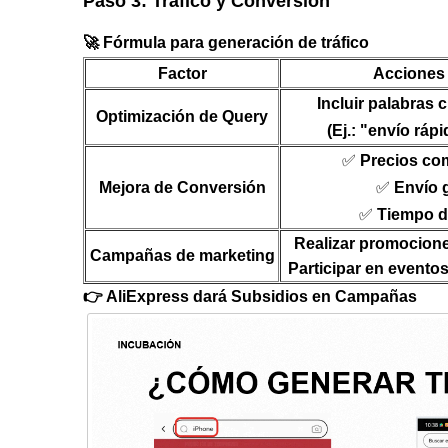
Paso 3: Tráfico y Conversión
🚀 Fórmula para generación de tráfico
Factor
Acciones 
Incluir palabras 
Optimización de Query
(Ej.: "envío ráp
✅
Precios com
Mejora de Conversión
✅
Envío g
✅
Tiempo d
Realizar promocion
Campañas de marketing
Participar en eventos
👉
AliExpress dará Subsidios en Campañas