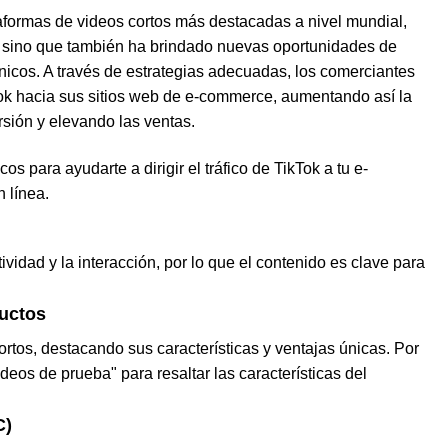
aformas de videos cortos más destacadas a nivel mundial,
s, sino que también ha brindado nuevas oportunidades de
ónicos. A través de estrategias adecuadas, los comerciantes
k hacia sus sitios web de e-c
o
m
m
e
r
ce, aumentando así la
rsión y elevando las ventas.
os para ayudarte a dirigir el tráfico de TikTok a tu
e
-
 línea.
ividad y la interacción, por lo que el contenido es clave para
uctos
rtos, destacando sus características y ventajas únicas. Por
eos de prueba" para resaltar las características del
C)