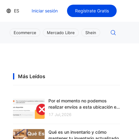
ES
Iniciar sesión
Regístrate Gratis
Ecommerce
Mercado Libre
Shein
Más Leídos
Por el momento no podemos
realizar envíos a esta ubicación en
Mercado Libre
17 Jul,2026
Qué es un inventario y cómo
mantener tu inventario actualizado