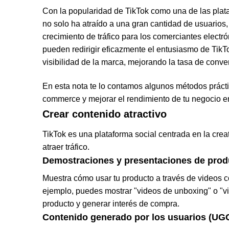
Con la popularidad de TikTok como una de las plat
no solo ha atraído a una gran cantidad de usuario
crecimiento de tráfico para los comerciantes electr
pueden redirigir eficazmente el entusiasmo de TikTo
visibilidad de la marca, mejorando la tasa de conve
En esta nota te lo contamos
algunos métodos práctic
c
o
m
m
e
r
c
e
y mejorar el rendimiento de tu negocio en
Crear contenido atractivo
TikTok es una plataforma social centrada en la creat
atraer tráfico.
Demostraciones y presentaciones de prod
Muestra cómo usar tu producto a través de videos co
ejemplo, puedes mostrar "videos de unboxing" o "vid
producto y generar interés de compra.
Contenido generado por los usuarios (UG