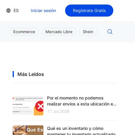
ES
Iniciar sesión
Regístrate Gratis
Ecommerce
Mercado Libre
Shein
Más Leídos
Por el momento no podemos
realizar envíos a esta ubicación en
Mercado Libre
17 Jul,2026
Qué es un inventario y cómo
mantener tu inventario actualizado