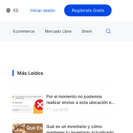
ES
Iniciar sesión
Regístrate Gratis
Ecommerce
Mercado Libre
Shein
Más Leídos
Por el momento no podemos
realizar envíos a esta ubicación en
Mercado Libre
17 Jul,2026
Qué es un inventario y cómo
mantener tu inventario actualizado