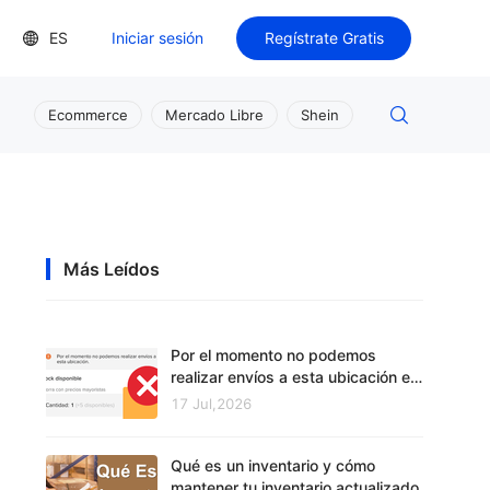
ES
Iniciar sesión
Regístrate Gratis
Ecommerce
Mercado Libre
Shein
Más Leídos
Por el momento no podemos
realizar envíos a esta ubicación en
Mercado Libre
17 Jul,2026
Qué es un inventario y cómo
mantener tu inventario actualizado