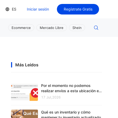
ES
Iniciar sesión
Regístrate Gratis
Ecommerce
Mercado Libre
Shein
Más Leídos
Por el momento no podemos
realizar envíos a esta ubicación en
Mercado Libre
17 Jul,2026
Qué es un inventario y cómo
mantener tu inventario actualizado