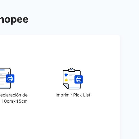
Shopee
Declaración de
Imprimir Pick List
o 10cm×15cm