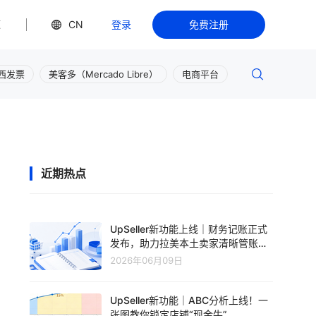
源
CN
登录
免费注册
西发票
美客多（Mercado Libre）
电商平台
近期热点
UpSeller新功能上线｜财务记账正式
发布，助力拉美本土卖家清晰管账、
轻松盈利
2026年06月09日
UpSeller新功能｜ABC分析上线！一
张图教你锁定店铺“现金牛”