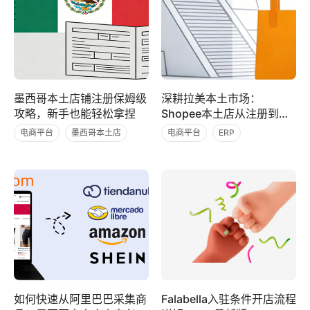
墨西哥本土店铺注册保姆级
深耕拉美本土市场：
攻略，新手也能轻松拿捏
Shopee本土店从注册到盈
利全指南
电商平台
墨西哥本土店
电商平台
ERP
开店流程
虾皮（Shopee）
如何快速从阿里巴巴采集商
Falabella入驻条件开店流程