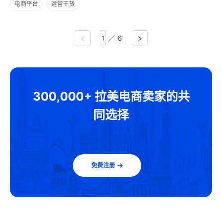
哥与巴西市场必读指南
电商平台
运营干货
虾皮（Shopee）
／
6
300,000+ 拉美电商卖家的共
同选择
免费注册