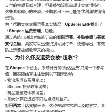
支付的金额看似合理，但最终物流账单却让卖家“倒贴”。
这些看似微小的差额，长期累积下来可能导致利润被悄悄
侵蚀。
UpSeller ERP
为了帮助卖家掌握运费真实情况，
推出了
Shopee 运费管理
「
」功能。
实际运费、补贴金额与买家
通过系统自动比对每笔订单的
支付金额
，卖家可以迅速识别亏损订单、快速导出，有效
防止运费被超收带来的损失。
一、为什么虾皮运费会被“超收”？
Shopee
在
平台上，系统计算的“预估运费”只是一个参考
值，而实际结算往往受到以下因素影响：
- 物流承运商费用变动；
- Shopee 补贴政策调整；
- 商品重量或体积误差；
- 系统计算延迟或不同站点规则差异。
巴西本土店卖家
对
来说，这种差额常常难以及时察觉，直
到结算报表出来才发现利润被压缩。