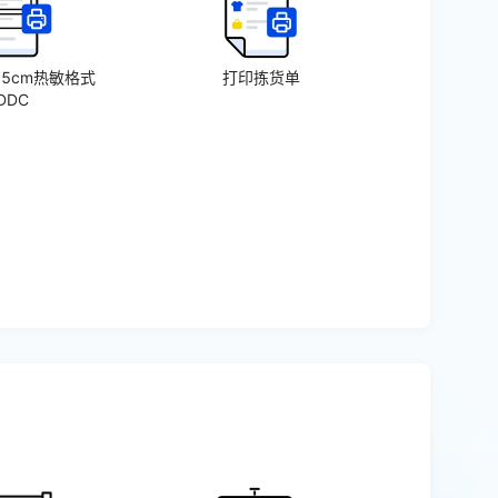
15cm热敏格式
打印拣货单
DDC