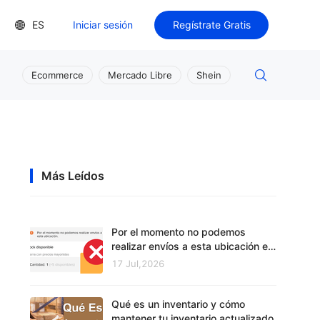
ES
Iniciar sesión
Regístrate Gratis
Ecommerce
Mercado Libre
Shein
Más Leídos
Por el momento no podemos
realizar envíos a esta ubicación en
Mercado Libre
17 Jul,2026
Qué es un inventario y cómo
mantener tu inventario actualizado