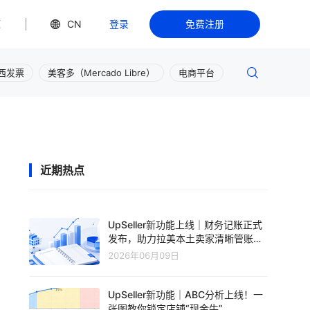
源
CN
登录
免费注册
西发票
美客多（Mercado Libre）
电商平台
近期热点
UpSeller新功能上线｜财务记账正式
发布，助力拉美本土卖家清晰管账、
轻松盈利
2026年06月09日
UpSeller新功能｜ABC分析上线！一
张图教你锁定店铺“现金牛”