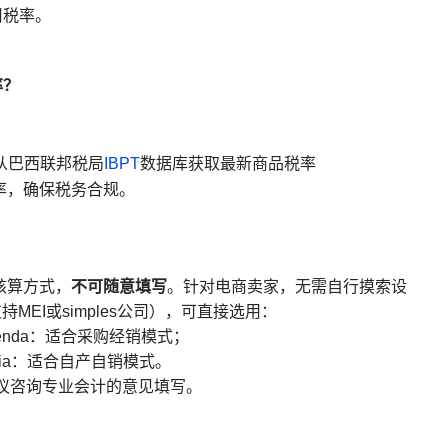
用税率。
率？
从巴西联邦税局
IBPT
数据库获取最新商品税率
率，确保税务合规。
不可随意填写
核算方式，
。针对电商卖家，无需自行摸索设
EI或simples公司），可直接选用：
s de revenda：适合采购经销模式；
ão própria：适合自产自销模式。
建议咨询专业会计的意见填写
。