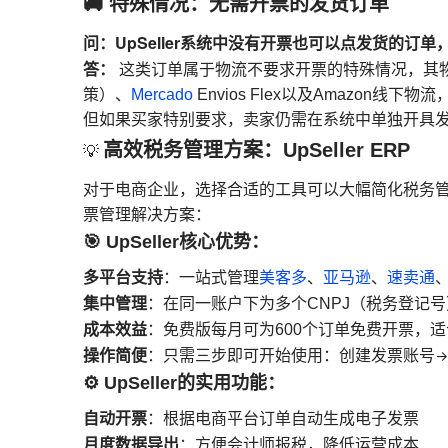
🚚 特殊情况：无需开票的发货订单
问：UpSeller系统中没有开票也可以点发货的订
答：
这类订单属于物流不要求开票的特殊情况，其
策）、
Mercado
Envios Flex以及Amazon线
但如果买家特别要求，卖家仍需在系统中单独开具
高效税务管理方案：UpSeller ERP
💡
对于电商企业，选择合适的工具可以大幅简化税务
票管理解决方案：
🎯 UpSeller核心优势：
多平台支持
：一站式管理
美客多
、
亚马逊
、
速卖通
集中管理
：在同一账户下为多个CNPJ（税务登记
成本效益
：免费版每月可为600个订单免费开票，
操作简便
：只需三步即可开始使用：
创建发票账号
→
⚙️ UpSeller的实用功能：
自动开票
：根据电商平台订单自动生成电子发票
月度数据导出
：方便会计师报税，降低运营成本