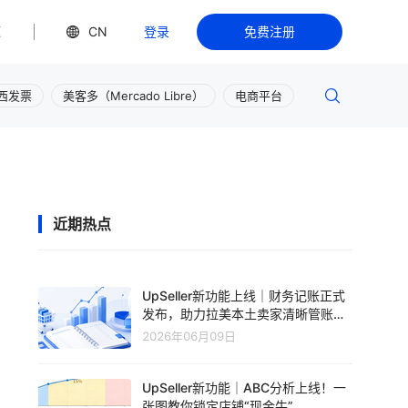
源
CN
登录
免费注册
西发票
美客多（Mercado Libre）
电商平台
近期热点
UpSeller新功能上线｜财务记账正式
发布，助力拉美本土卖家清晰管账、
轻松盈利
2026年06月09日
UpSeller新功能｜ABC分析上线！一
张图教你锁定店铺“现金牛”