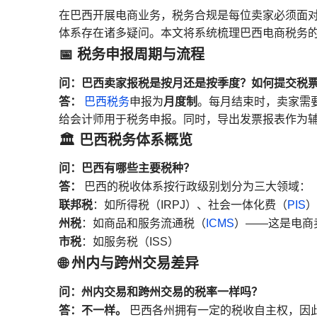
在巴西开展电商业务，税务合规是每位卖家必须面
体系存在诸多疑问。本文将系统梳理巴西电商税务
📅 税务申报周期与流程
问：巴西卖家报税是按月还是按季度？如何提交税
答：
月度制
巴西税务
申报为
。每月结束时，卖家需
给会计师用于税务申报。同时，导出发票报表作为
🏛️ 巴西税务体系概览
问：巴西有哪些主要税种？
答：
巴西的税收体系按行政级别划分为三大领域：
联邦税
：如所得税（IRPJ）、社会一体化费（
PIS
）
州税
：如商品和服务流通税（
ICMS
）——这是电商
市税
：如服务税（ISS）
🌐 州内与跨州交易差异
问：州内交易和跨州交易的税率一样吗？
答：不一样。
巴西各州拥有一定的税收自主权，因