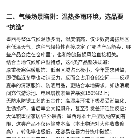
二、气候场景陷阱：温热多雨环境，选品要
“抗造”
墨西哥整体气候温热多雨，湿度偏高，仅少数高海拔地区
有低温天气，这种气候特性直接决定了“哪些产品能卖，哪
些产品会烂在仓库里”，也和物流破损风险直接相关。
结合当地气候和户型特点，这4类产品坚决规避：
厚重极寒保暖服饰：低温区域占比极小，全年需求稀缺，
即便临近冬季也动销乏力，反而会占用仓储空间——反观
夏季的清凉服饰、防晒用品，更贴合本地需求，如热浪期
间充气游泳池、电风扇搜索量曾暴涨150%以上；
无防水防锈工艺的五金件：高湿度环境下极易受潮氧化、
生锈损坏，售后率会大幅飙升，甚至引发差评连锁反应；
大体积重型家居/户外装备：墨西哥本土户型收纳空间有
限，这类产品不仅运输成本高（本土物流对大件收费偏
高），转化率也极低，还容易在暴力分拣中破损；