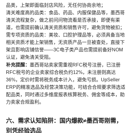
品类，上架即面临封店风险，无任何协商余地；
清关难度高的品类：食品、药品、内服保健品等，墨西哥
清关流程复杂，做之前问问物流看是否承接，即便有渠
道，也需提前确认清关资质和销售许可，避免货物被扣；
需专项资质的品类：美妆、口腔护理品等，必须具备当地
相关资质才能上架销售，无资质产品一旦被查处，直接下
架且影响店铺信誉——3C电子类产品也需提前备好NOM
认证，避免清关受阻。
补充提醒：
墨西哥站卖家需重视RFC税号注册，已注册
RFC税号的企业卖家综合税负约12%，未注册则高达
36%，定价时需将税务成本计入，避免亏损。UpSeller
ERP的精准选品及经营决策功能，可结合合规要求筛选适
配品类，同时通过多维度报表核算税务、佣金等成本，助
力卖家合规盈利。
六、需求认知陷阱：国内爆款≠墨西哥刚需，
别凭经验选品