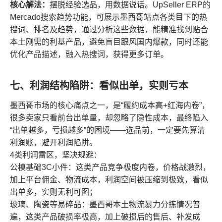
核心解法：
摆脱经验选品，用数据说话。UpSeller ERP的
Mercado搜索趋势功能，可展示墨西哥站点各类目下的热
搜词、排名及趋势，通过分析这些数据，能精准找到贴合
本土刚需的利基产品，避免盲目跟风国内爆款，同时还能
优化产品描述，融入热搜词，获得更多订单。
七、利润结构陷阱：看似出单，实则亏本
墨西哥市场的核心痛点之一，是“履约成本高+红海内卷”，
很多卖家只看前台出单量，却忽略了隐性成本，最终陷入
“出单越多，亏损越多”的困境——选品前，一定要先算清
利润账，避开利润陷阱。
4类利润雷区，坚决规避：
公模基础3C小件：这类产品竞争极度内卷，价格战激烈，
加上平台佣金、物流成本，利润空间被压缩到极致，看似
出单多，实则无利可图；
玻璃、陶瓷等易碎品：墨西哥本土物流暴力分拣情况普
遍，这类产品破损率极高，加上破损后的售后、补发成