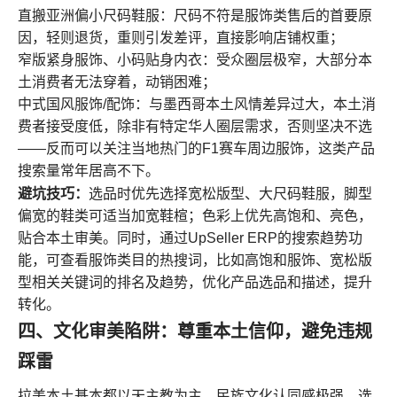
直搬亚洲偏小尺码鞋服：尺码不符是服饰类售后的首要原
因，轻则退货，重则引发差评，直接影响店铺权重；
窄版紧身服饰、小码贴身内衣：受众圈层极窄，大部分本
土消费者无法穿着，动销困难；
中式国风服饰/配饰：与墨西哥本土风情差异过大，本土消
费者接受度低，除非有特定华人圈层需求，否则坚决不选
——反而可以关注当地热门的F1赛车周边服饰，这类产品
搜索量常年居高不下。
避坑技巧：
选品时优先选择宽松版型、大尺码鞋服，脚型
偏宽的鞋类可适当加宽鞋楦；色彩上优先高饱和、亮色，
贴合本土审美。同时，通过UpSeller ERP的搜索趋势功
能，可查看服饰类目的热搜词，比如高饱和服饰、宽松版
型相关关键词的排名及趋势，优化产品选品和描述，提升
转化。
四、文化审美陷阱：尊重本土信仰，避免违规
踩雷
拉美本土基本都以天主教为主，民族文化认同感极强，选