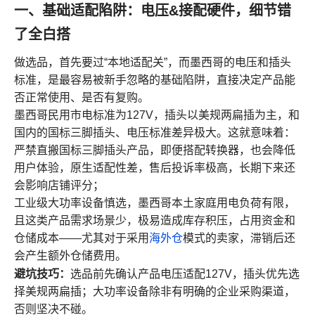
一、基础适配陷阱：电压&接配硬件，细节错
了全白搭
做选品，首先要过“本地适配关”，而墨西哥的电压和插头
标准，是最容易被新手忽略的基础陷阱，直接决定产品能
否正常使用、是否有复购。
墨西哥民用市电标准为127V，插头以美规两扁插为主，和
国内的国标三脚插头、电压标准差异极大。这就意味着：
严禁直搬国标三脚插头产品，即便搭配转换器，也会降低
用户体验，原生适配性差，售后投诉率极高，长期下来还
会影响店铺评分；
工业级大功率设备慎选，墨西哥本土家庭用电负荷有限，
且这类产品需求场景少，极易造成库存积压，占用资金和
仓储成本——尤其对于采用
海外仓
模式的卖家，滞销后还
会产生额外仓储费用。
避坑技巧：
选品前先确认产品电压适配127V，插头优先选
择美规两扁插；大功率设备除非有明确的企业采购渠道，
否则坚决不碰。