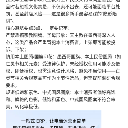
品时若忽视文化禁忌，不仅卖不出去，还可能面临平台处
罚，甚至封店风险——这是很多新手最容易踩的“隐形陷
阱”。
核心避坑要点3点，一定要记牢：
严禁恶搞宗教图腾、圣母形象：天主教在墨西哥深入人
心，这类产品会严重冒犯本土消费者，上架即可能被投
诉、下架；
慎用本土图腾/国旗印花：墨西哥国旗、本土民俗图腾（如
亡灵节相关元素）受法律保护，未经授权使用可能涉及侵
权，即便授权，也需注意设计风格，避免不当使用——亡
灵节相关合规商品可作为季节性选品，但需提前调研合规
要求；
规避低饱和素色、中式国风图案：本土消费者偏好高饱
和、鲜艳的色彩，低饱和素色、中式国风图案不符合审
美，转化率极低。
一站式 ERP，让电商运营更简单