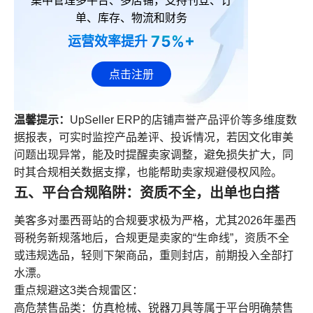
集中管理多平台、多店铺，支持刊登、订
单、库存、物流和财务
75%+
运营效率提升
点击注册
温馨提示：
UpSeller ERP的店铺声誉产品评价等多维度数
据报表，可实时监控产品差评、投诉情况，若因文化审美
问题出现异常，能及时提醒卖家调整，避免损失扩大，同
时其合规相关数据支撑，也能帮助卖家规避侵权风险。
五、平台合规陷阱：资质不全，出单也白搭
美客多对墨西哥站的合规要求极为严格，尤其2026年墨西
哥税务新规落地后，合规更是卖家的“生命线”，资质不全
或违规选品，轻则下架商品，重则封店，前期投入全部打
水漂。
重点规避这3类合规雷区：
高危禁售品类：仿真枪械、锐器刀具等属于平台明确禁售