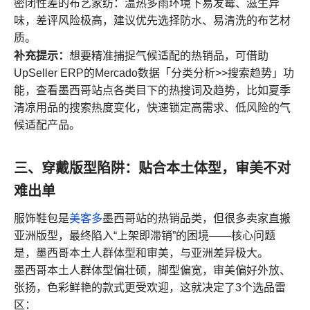
密闭性差的布艺家纺：温热多雨环境下易发霉、滋生异
味，差评风险极高，建议优先选择防水、易清洗的布艺材
质。
补充提示：
想要精准捕捉气候适配的热销品，可借助
UpSeller ERP的Mercado数据「分类分析>>搜索趋势」功
能，查看墨西哥站点各类目下的热搜词及趋势，比如夏季
清凉用品的搜索热度变化，快速锁定高需求、低风险的气
候适配产品。
三、穿戴版型陷阱：贴合本土体型，审美不对
难出单
服饰鞋包是
美客多
墨西哥站的热销品类，但很多卖家直搬
亚洲版型，最终陷入“上架即滞销”的困境——核心问题
是，墨西哥本土人群体型和审美，与亚洲差异极大。
墨西哥本土人群体型偏壮硕，脚型偏宽，审美偏好外放、
张扬，色彩鲜艳的款式更受欢迎，这就决定了3个选品雷
区：