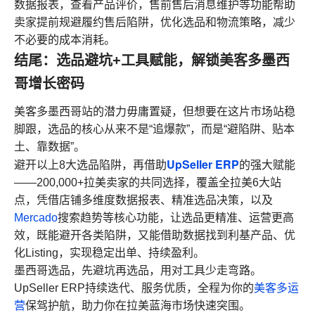
数据报表，查看产品评价，售前售后消息维护等功能帮助
卖家提前规避履约售后陷阱，优化选品和物流策略，减少
不必要的成本消耗。
结尾：选品避坑+工具赋能，解锁美客多墨西
哥增长密码
美客多墨西哥站的潜力毋庸置疑，但想要在这片市场站稳
脚跟，选品的核心从来不是“追爆款”，而是“避陷阱、贴本
土、靠数据”。
UpSeller ERP
避开以上8大选品陷阱，再借助
的强大赋能
——200,000+拉美卖家的共同选择，覆盖全拉美6大站
点，凭借店铺多维度数据报表、精准选品决策，以及
Mercado
搜索趋势等核心功能，让选品更精准、运营更高
效，既能避开各类陷阱，又能借助数据找到利基产品、优
化Listing，实现稳定出单、持续盈利。
墨西哥选品，先避坑再选品，用对工具少走弯路。
UpSeller ERP持续迭代、服务优质，全程为你的
美客多运
营
保驾护航，助力你在拉美蓝海市场快速突围。