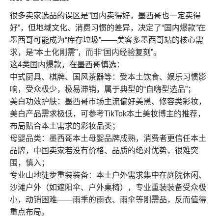
很多卖家选品的误区是“国内卖得好，墨西哥也一定卖得
好”，但地域文化、消费习惯的差异，决定了“国内爆款”在
墨西哥可能成为“库存垃圾”——美客多墨西哥站的核心需
求，是“本土化刚需”，而非“国内经验复刻”。
这4类国内爆款，在墨西哥慎选：
中式厨具、棋牌、国风茶器等：受本土饮食、娱乐习惯影
响，受众极少，极易滞销，属于典型的“自嗨型选品”；
美白功效护肤：墨西哥市场主流偏好美黑、修容类彩妆，
美白产品需求极低，可参考TikTok本土美妆博主的推荐，
布局贴合本土需求的彩妆品类；
母婴品类：墨西哥本土母婴品牌成熟，消费者更信任本土
品牌，中国卖家若没有价格、品质的绝对优势，很难突
围，慎入；
专业山地徒步重装装备：本土户外需求集中在庭院休闲、
沙滩户外（如遮阳伞、户外桌椅），专业重装装备受众极
小，动销困难——雨季的雨衣、雨伞等刚需品，反而值得
重点布局。