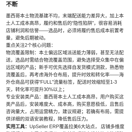
不断
墨西哥本土物流基建不均，末端配送能力差异大，加上本
土人工成本高昂，履约和售后的“隐性陷阱”，很容易消耗
店铺利润和信誉——选品时，必须将履约售后成本前置考
量，避免后期被动。
重点关注2个核心问题：
物流覆盖限制：本土偏远区域派送能力薄弱，甚至无法配
送，选品时需结合物流覆盖范围，避免选择受众集中在偏
远区域的产品；新手可优先选择自发货模式测款，熟悉物
流覆盖后，再考虑海外仓布局，提升时效和转化率——海
外仓商品可获得“FULL”流量标签，配送时效缩短至1-3
天，转化率可提升30%以上；
专业安装类产品：墨西哥本土人工成本高昂，用户购买这
类产品后，安装难度大、成本高，购买意愿极低，且售后
咨询量大，占用运营精力，建议规避；若确有布局，需提
供详细的双语安装教程，降低售后压力。
实用工具：
UpSeller ERP覆盖拉美6大站点， 店铺多维度