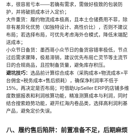
本，很容易亏本——若确有需求，需做好极致的包装防
护，并将破损成本计入定价；
大件重货：履约物流成本极高，且本土仓储费用不菲，除
非有差异化优势（如独特设计、高性价比），否则不建议
布局；若选择布局，可优先考虑海外仓模式，降低末端配
送成本；
小众节日备货：墨西哥小众节日的备货容错率极低，节点
过后需求骤降，极易滞销，建议优先布局亡灵节等主流节
日的合规商品，且控制备货量，避免库存积压。
避坑技巧：
选品前计算综合成本（采购成本+物流成本+平
台佣金+税务成本+售后损耗），确保净利润率不低于
15%，再决定是否布局；可借助UpSeller ERP的店铺多维
度数据报表和利润核算功能，精准测算成本与利润，同时
结合搜索趋势功能，避开红海内卷品类，选择高利润利基
产品，避免定价失误。
八、履约售后陷阱：前置准备不足，后期麻烦