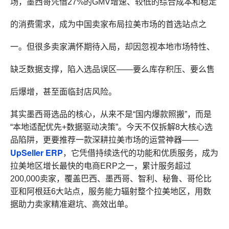
场，墨西哥凭借27%的GMV增速、较低的综合成本和稳定
的消费需求，成为中国卖家布局拉美市场的首选站点之
一。但很多卖家满怀期待入局，却因忽视本地市场特性、
缺乏数据支撑，陷入选品误区——要么库存积压、要么售
后爆增，甚至面临封店风险。
其实墨西哥选品的核心，从来不是“国内爆款照搬”，而是
“本地适配优先+数据驱动决策”。今天不仅拆解8大核心选
品陷阱，更要推荐一款深耕拉美市场的运营神器——
UpSeller ERP
，它凭借持续迭代的功能和优质服务，成为
拉美地区增长最快的电商ERP之一，累计服务超过
200,000卖家，覆盖巴西、墨西哥、智利、秘鲁、哥伦比
亚和阿根廷6大站点，服务能力辐射整个拉美地区，用数
据助力卖家精准避坑、高效出单。