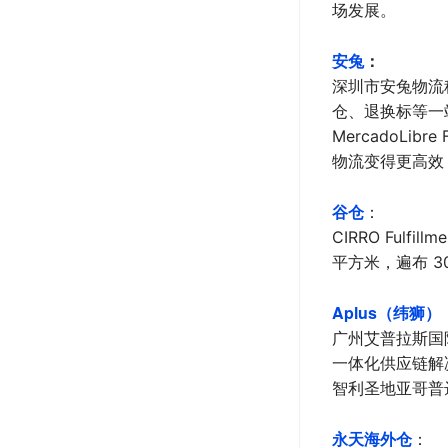
场发展。
安兔
：
深圳市安兔物流
仓、退换标等一
MercadoL
物流变得更高效
谷仓
：
CIRRO Ful
平方米，遍布 
Aplus（纬狮）
广州艾普拉斯国际
一体化供应链解
智利圣地亚哥普
永天
海外仓
：