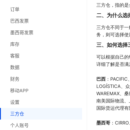
三方仓，指的是
库存
订单
订单
二、为什么选
客服
巴西发票
巴西发票
三方仓不同于一
数据
墨西哥发票
墨西哥发票
务，则可选择使
财务
采购
三、如何选择
库存
移动APP
库存
客服
可以根据自己的
详细了解是否满
设置
客服
数据
三方仓
巴西
数据
财务
：PACIF
LOGÍSTICA
在线研讨会
财务
移动APP
WAREMAX、桑巴国际、
南美国际物流​​
移动APP
设置
国际货运​​​​​​
设置
三方仓
​​​​​​​墨西哥
：CIR
三方仓
个人账号