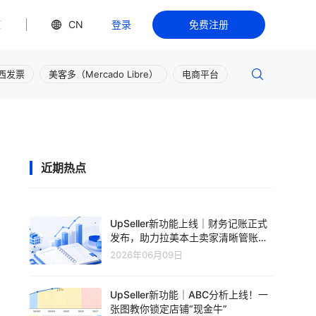
源
CN
登录
免费注册
西发票
美客多（Mercado Libre）
电商平台
近期热点
UpSeller新功能上线｜财务记账正式
发布，助力拉美本土卖家清晰管账、
轻松盈利
2026年06月09日
UpSeller新功能｜ABC分析上线！一
张图教你锁定店铺“现金牛”