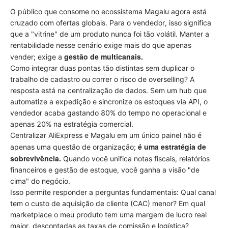
O público que consome no ecossistema Magalu agora está
cruzado com ofertas globais. Para o vendedor, isso significa
que a "vitrine" de um produto nunca foi tão volátil. Manter a
rentabilidade nesse cenário exige mais do que apenas
gestão de multicanais.
vender; exige a
Como integrar duas pontas tão distintas sem duplicar o
trabalho de cadastro ou correr o risco de overselling? A
resposta está na centralização de dados. Sem um hub que
automatize a expedição e sincronize os estoques via API, o
vendedor acaba gastando 80% do tempo no operacional e
apenas 20% na estratégia comercial.
Centralizar AliExpress e Magalu em um único painel não é
é uma estratégia de
apenas uma questão de organização;
sobrevivência.
Quando você unifica notas fiscais, relatórios
financeiros e gestão de estoque, você ganha a visão "de
cima" do negócio.
Isso permite responder a perguntas fundamentais: Qual canal
tem o custo de aquisição de cliente (CAC) menor? Em qual
marketplace o meu produto tem uma margem de lucro real
maior, descontadas as taxas de comissão e logística?