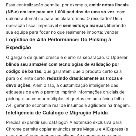
emitir notas fiscais
Essa centralização permite, por exemplo,
(NF-e) em lote para até 1.000 pedidos de uma só vez
, com
upload automático para as plataformas. O resultado? Uma
sem esforço manual,
operação fiscal impecável e
liberando
sua equipe para focar no que realmente importa: vender.
Logística de Alta Performance: Do Picking à
Expedição
O gargalo de quem cresce é o erro na separação. O UpSeller
blinda seu armazém com tecnologias de validação por
código de barras,
que garantem que o produto certo saia
reduzindo drasticamente as trocas e
para o cliente certo,
devoluções.
Além disso, a customização inteligente das
etiquetas de envio permite imprimir informações cruciais de
picking e acomodar múltiplas etiquetas em uma única folha
A4, gerando economia real de insumos e agilidade na triagem.
Inteligência de Catálogo e Migração Fluida
Precisa expandir seu catálogo? A extensão exclusiva para
Chrome permite copiar anúncios entre Magalu e AliExpress (e
vice-versa) com apenas um clique. Ao conectar sua conta