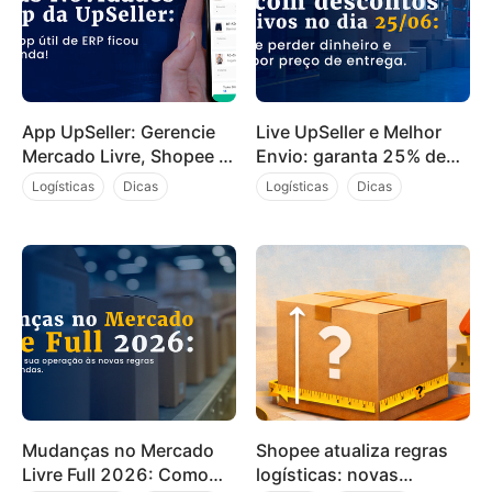
App UpSeller: Gerencie
Live UpSeller e Melhor
Mercado Livre, Shopee e
Envio: garanta 25% de
Magalu Direto do Celular
desconto no frete em
Logísticas
Dicas
Logísticas
Dicas
25/06
Mudanças no Mercado
Shopee atualiza regras
Livre Full 2026: Como
logísticas: novas