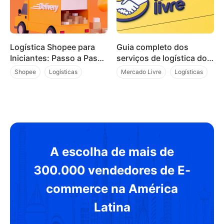
Logística Shopee para
Guia completo dos
Iniciantes: Passo a Passo
serviços de logística do
para Vender Mais
Mercado Livre: Conheça
Shopee
Logísticas
Mercado Livre
Logísticas
as opções e vantagens
Dicas
Dicas
para vendedores
A escolha de mais de
300.000 vendedores de E-
commerce na América
Latina