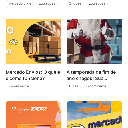
Adaptar sua Operação as
exigências de peso e
Mercado Livre
Logísticas
Shopee
Logísticas
Novas Regras
dimensões para o envio
Notícias Recentes
de pacotes a partir de
02/02/2026
Mercado Envios: O que é
A temporada de fim de
e como funciona?
ano chegou! Sua
logística está preparada?
E-commerce
Dicas
E-commerce
Mercado Livre
Logísticas
Natal