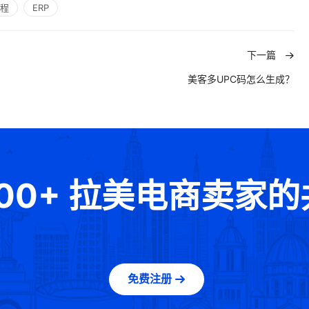
程
ERP
下一篇
美客多UPC码怎么生成？
000+ 拉美电商卖家
免费注册