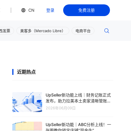
源
CN
登录
免费注册
西发票
美客多（Mercado Libre）
电商平台
近期热点
UpSeller新功能上线｜财务记账正式
发布，助力拉美本土卖家清晰管账、
轻松盈利
2026年06月09日
UpSeller新功能｜ABC分析上线！一
张图教你锁定店铺“现金牛”