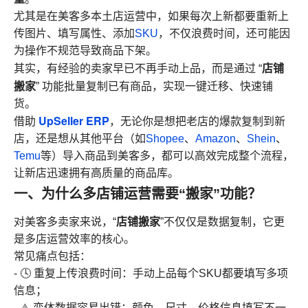
尤其是在美客多本土店运营中，如果每次上新都要重新上
传图片、填写属性、添加
SKU
，不仅浪费时间，还可能因
为操作不规范导致商品下架。
店铺
其实，有经验的卖家早已不再手动上品，而是通过 “
搬家
” 功能批量复制已有商品，实现一键迁移、快速铺
货。
UpSeller ERP
借助
，无论你是想把老店的爆款复制到新
店，还是想从其他平台（如
Shopee
、
Amazon
、
Shein
、
Temu
等）导入商品到美客多，都可以高效完成整个流程，
让新店迅速拥有高质量的商品库。
一、为什么多店铺运营需要“搬家”功能？
店铺搬家
对美客多卖家来说，“
”不仅仅是数据复制，它更
是多店运营效率的核心。
常见痛点包括：
- 🕓 重复上传浪费时间：手动上品每个SKU都要填写多项
信息；
- ⚠️ 变体数据容易出错：颜色、尺寸、价格信息填写不一