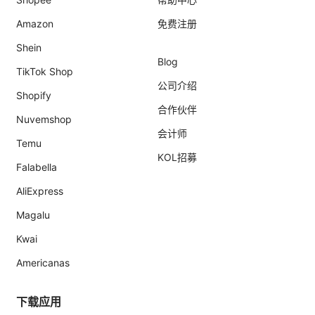
Amazon
免费注册
Shein
Blog
TikTok Shop
公司介绍
Shopify
合作伙伴
Nuvemshop
会计师
Temu
KOL招募
Falabella
AliExpress
Magalu
Kwai
Americanas
下载应用