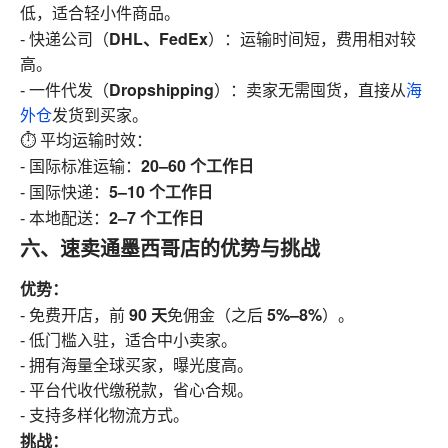
低，适合轻小件商品。
DHL、FedEx
- 快递公司（
）：运输时间短，费用相对较
高。
Dropshipping
- 一件代发（
）：卖家无需囤货，直接从
海
外仓
发货到买家。
⏱ 平均运输时效：
20–60 个工作日
- 国际标准运输：
5–10 个工作日
- 国际快递：
2–7 个工作日
- 本地配送：
六、速卖通墨西哥店的优势与挑战
优势：
90 天
5%–8%
- 免费开店，前
免佣金（之后
）。
- 低门槛入驻，适合中小卖家。
- 拥有海量全球买家，曝光度高。
- 平台代收代缴税款，省心合规。
- 支持多样化物流方式。
挑战：