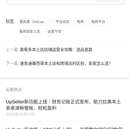
标签
速卖通（AliExpress）
平台动态
电商
电商平台
墨西哥本土店
运营干货
上一篇:
美客多本土店店铺运营全攻略：选品思路
下一篇:
速卖通墨西哥本土店和跨境店的区别，卖家怎么选？
近期热点
UpSeller新功能上线｜财务记账正式发布，助力拉美本土
卖家清晰管账、轻松盈利
2026年06月09日