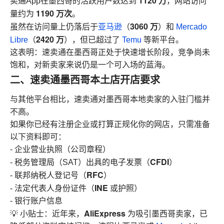
1120 万
卖通App在墨西哥的活跃用户数达到
，网站访问
1190 万次
量约为
。
3060 万
虽然在访问量上仍落后于
亚马逊
（
）和
Mercado
2420 万
Libre
（
），但已超过了
Temu
等新平台。
这表明：速卖通在墨西哥正处于快速增长阶段，竞争尚未
饱和，对新卖家来说仍是一个可入场的蓝海。
二、速卖通墨西哥本土店开店要求
与其他平台相比，速卖通对墨西哥本地卖家的入驻门槛并
不高。
如果你已经有注册企业或打算正规化你的网店，只需准备
以下资料即可：
- 企业营业执照（公司章程）
CFDI
- 税务管理局（SAT）出具的电子发票（
）
RFC
- 联邦纳税人登记号（
）
INE
- 法定代表人身份证件（
或护照）
- 银行账户信息
AliExpress
💡 小贴士：近年来，
为吸引墨西哥卖家，已