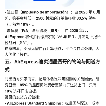
Impuesto de importación
2025 年 8 月
- 进口税（
）：自
2500 美元
33.5%
起，购买金额低于
的订单将征收
税率
19%
（此前为
）。
IVA
ISR
2025 年
- 增值税（
）与所得税（
）：自
起，
AliExpress
将代扣代缴卖家的 IVA 与 ISR，并定期上报给
税务局（SAT）。
这意味着，卖家无需自行计算税额，平台会自动处理，大
大简化了操作。
五、AliExpress速卖通墨西哥的物流与配送方
式
对墨西哥买家而言，配送体验是决定回购的关键因素。研
85%
究显示，
的墨西哥消费者更倾向于送货上门，只有
10%
选择门店自提。
常见的发货方式包括：
AliExpress Standard Shipping
-
：标准国际配送，成本