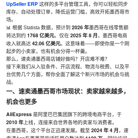
UpSeller ERP
这样的多平台管理工具，你可以轻松同步
库存、自动处理订单，降低运营门槛，高效开拓墨西哥市
场。
2026 年
📊 根据 Statista 数据，预计到
墨西哥在线零售额
1768 亿美元
2025 年 8 月
将达到约
。仅在
，墨西哥电商
42.06 亿美元
收入就高达
。这意味着——即使你是一个刚
起步的小卖家，也有机会分得一杯羹。
那么，速卖通墨西哥店铺好做吗？开店难不难？
接下来我们从入驻条件、开店流程、物流与税费、以及平
台优势几个方面，帮你全面了解这个新兴市场的机会与挑
战。
一、速卖通墨西哥市场现状：卖家越来越多，
机会也更多
AliExpress
是阿里巴巴集团旗下的跨境电商平台，于
2010 年
上线，连接来自世界各地的卖家与消费者。
2024 年 4 月
在墨西哥，这个平台正迅速发展。截至
，速