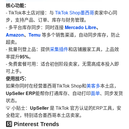
核心功能：
- TikTok本土店对接：与
TikTok Shop墨西哥
卖家中心同
步，支持产品、订单、库存与财务管理。
Mercado Libre
、
- 多平台库存同步：同时连接
Amazon
、
Temu
等多个销售渠道，自动同步库存，防止
超卖。
- 批量刊登上品：提供
采集插件
和店铺搬家工具，上品效
95%
率提升
。
- 免费套餐可用：适合初创阶段卖家，无需高成本投入即
可上手。
使用技巧：
如果你同时在经营墨西哥TikTok Shop和
美客多
本土店，
UpSeller ERP
能帮你打通库存、自动打印
面单
、同步发货
状态。
UpSeller
💡 小贴士：
是 TikTok 官方认证的ERP工具，安
全稳定，特别适合墨西哥本土店卖家。
5️⃣ Pinterest Trends