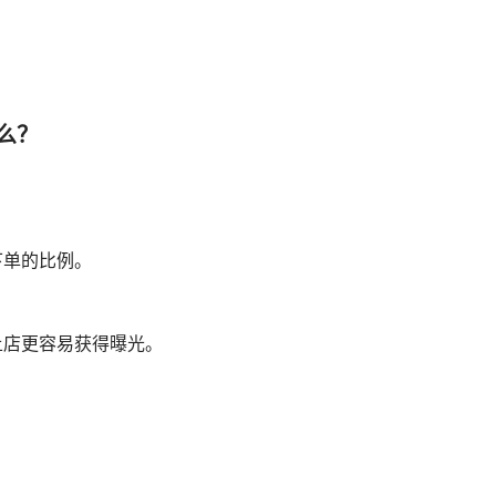
么？
：
下单的比例。
土店更容易获得曝光。