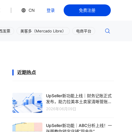
源
CN
登录
免费注册
西发票
美客多（Mercado Libre）
电商平台
近期热点
UpSeller新功能上线｜财务记账正式
发布，助力拉美本土卖家清晰管账、
轻松盈利
2026年06月09日
UpSeller新功能｜ABC分析上线！一
张图教你锁定店铺“现金牛”