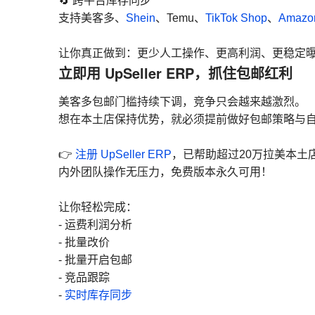
🔄 跨平台库存同步
支持美客多、
Shein
、Temu、
TikTok Shop
、
Amazo
让你真正做到：更少人工操作、更高利润、更稳定
立即用 UpSeller ERP，抓住包邮红利
美客多包邮门槛持续下调，竞争只会越来越激烈。
想在本土店保持优势，就必须提前做好包邮策略与
👉
注册 UpSeller ERP
，已帮助超过20万拉美本土
内外团队操作无压力，免费版本永久可用！
让你轻松完成：
- 运费利润分析
- 批量改价
- 批量开启包邮
- 竞品跟踪
-
实时库存同步