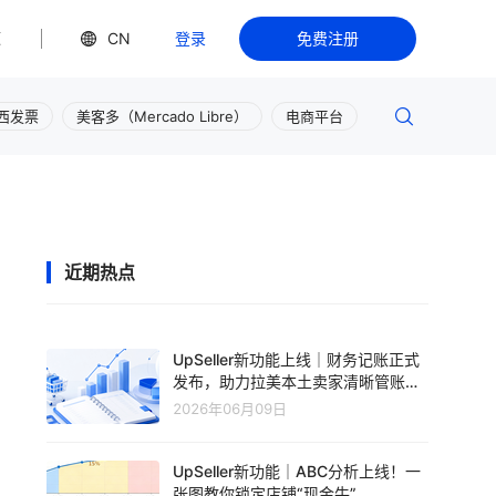
源
CN
登录
免费注册
西发票
美客多（Mercado Libre）
电商平台
近期热点
UpSeller新功能上线｜财务记账正式
发布，助力拉美本土卖家清晰管账、
轻松盈利
2026年06月09日
UpSeller新功能｜ABC分析上线！一
张图教你锁定店铺“现金牛”