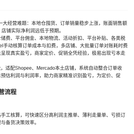
一大经营难题：本地仓囤货、订单销量稳步上涨，账面销售额
，店铺实际净利润远低于预期。
仓储费、平台佣金、本地物流、活动折扣、平台补贴、各类税
cel手动核算订单成本与扣费，多店铺、大批量订单对账耗时费
法呈现真实盈亏，商家定价、促销全凭经验，极易出现亏本走
适配Shopee、Mercado本土店铺，系统自动整合订单收
示预估利润与利润率，助力商家精准识别盈亏，为定价、促
营流程
格手工核算，可快速区分高利润主推单、薄利走量单、亏损订
理与备货决策效率。