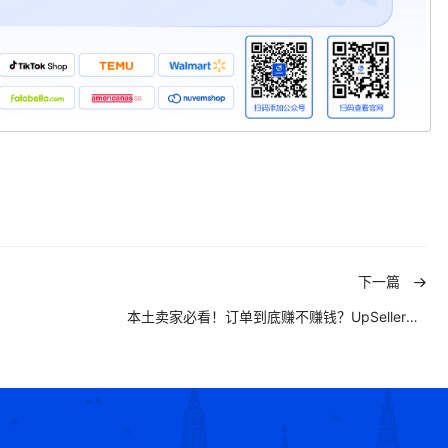
下一篇
本土卖家必看！订单到底赚不赚钱？UpSeller「订单预估利润」功能上线，Shopee和Mercado卖家终于不用猜了