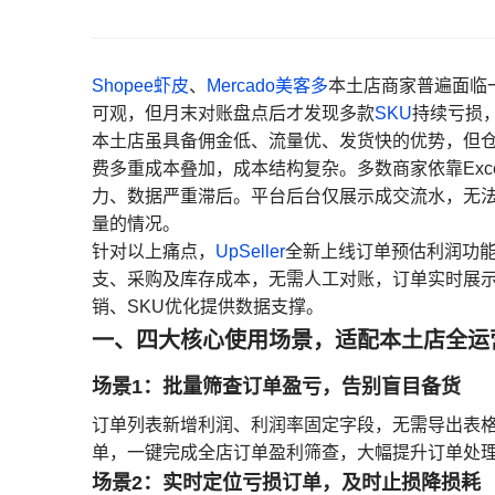
Shopee
虾皮
、
Mercado
美客多
本土店商家普遍面临
可观，但月末对账盘点后才发现多款
SKU
持续亏损
本土店虽具备佣金低、流量优、发货快的优势，但
费多重成本叠加，成本结构复杂。多数商家依靠Ex
力、数据严重滞后。平台后台仅展示成交流水，无
量的情况。
针对以上痛点，
UpSeller
全新上线订单预估利润功能，
支、采购及库存成本，无需人工对账，订单实时展
销、SKU优化提供数据支撑。
一、四大核心使用场景，适配本土店全运
场景1：批量筛查订单盈亏，告别盲目备货
订单列表新增利润、利润率固定字段，无需导出表
单，一键完成全店订单盈利筛查，大幅提升订单处
场景2：实时定位亏损订单，及时止损降损耗