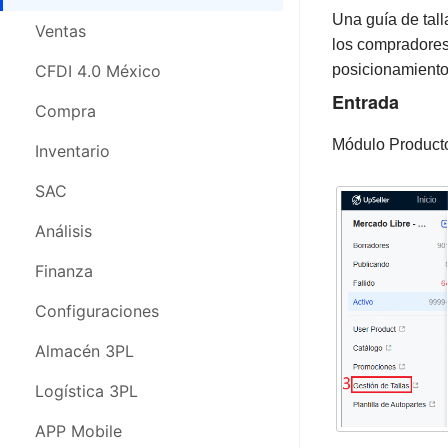
Una guía de tal
CFDI 4.0 México
Ventas
los compradores 
Compras
CFDI 4.0 México
posicionamiento
Entrada
Inventario
Compra
Módulo Producto
SAC
Inventario
Análisis
SAC
Finanza
Análisis
Configuraciones
Finanza
Almacén 3PL
Configuraciones
Logística 3PL
Almacén 3PL
APP Movil
Logística 3PL
Webinars
APP Mobile