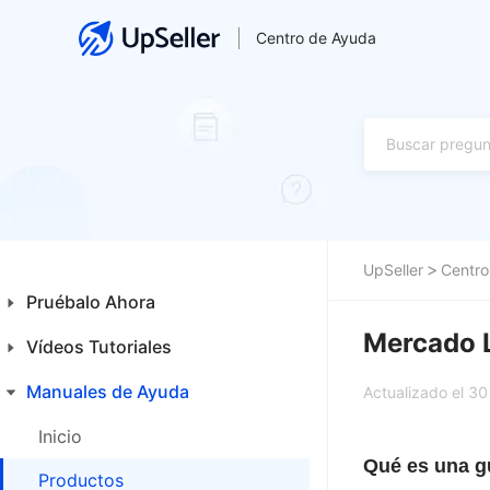
Centro de Ayuda
UpSeller
Centro
Pruébalo Ahora
Mercado L
Vídeos Tutoriales
Guía para Principiantes
Primeros Pasos
Manuales de Ayuda
Inicio
Actualizado el 3
Funcionalidades Especiales
Productos
Inicio
Qué es una gu
Ventas
Productos