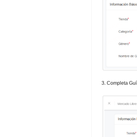
Almacen 3PL
Logística 3PL
APP Mobile
Perfil
Planes
Sobre Plataformas
Sobre Migración de Datos
3. Completa Guía