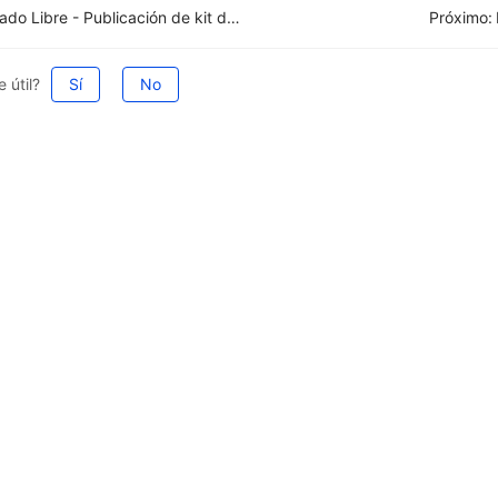
Mercado Libre - Publicación de kit de User Product
Próximo:
 útil?
Sí
No