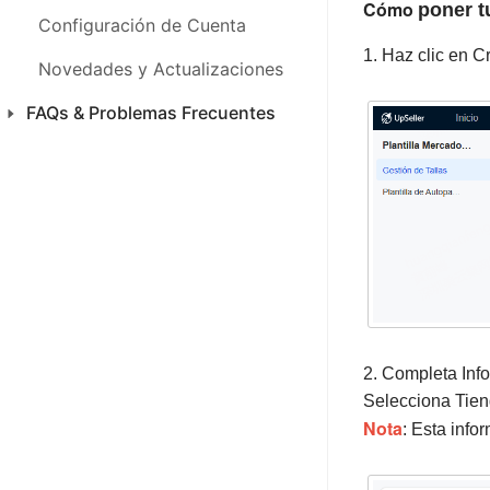
Cómo
poner t
FAQs & Problemas Frecuentes
Configuración de Cuenta
1. Haz clic en C
Novedades y Actualizaciones
FAQs & Problemas Frecuentes
Productos
Ventas
CFDI 4.0 México
Inventario
SAC
2. Completa Inf
Análisis
Selecciona Tien
Finanza
Nota
: Esta info
Configuraciones