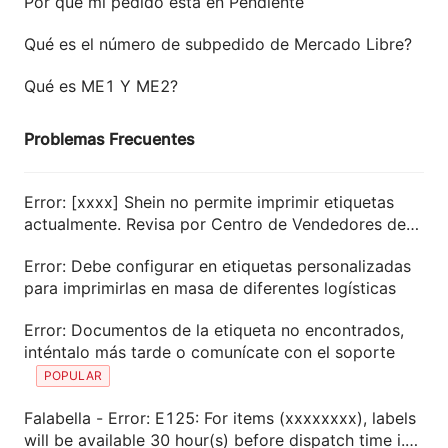
Por qué mi pedido está en Pendiente
Qué es el número de subpedido de Mercado Libre?
Qué es ME1 Y ME2?
Problemas Frecuentes
Error: [xxxx] Shein no permite imprimir etiquetas
actualmente. Revisa por Centro de Vendedores de
SHEIN o haz clic en (Obt. Num. de Rastreo) más
Error: Debe configurar en etiquetas personalizadas
tarde
para imprimirlas en masa de diferentes logísticas
Error: Documentos de la etiqueta no encontrados,
inténtalo más tarde o comunícate con el soporte
POPULAR
Falabella - Error: E125: For items (xxxxxxxx), labels
will be available 30 hour(s) before dispatch time i.e,