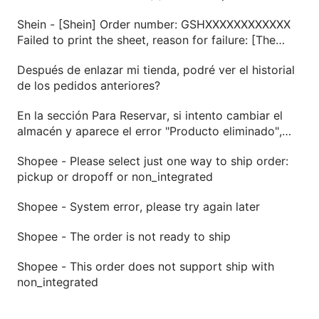
Dec XX, 2024 XX:XX
Shein - [Shein] Order number: GSHXXXXXXXXXXXX
Failed to print the sheet, reason for failure: [The
current order cannot print the shipping label, please
Después de enlazar mi tienda, podré ver el historial
wait for it to be processed and try again!]
de los pedidos anteriores?
En la sección Para Reservar, si intento cambiar el
almacén y aparece el error "Producto eliminado",
cómo solucionarlo?
Shopee - Please select just one way to ship order:
pickup or dropoff or non_integrated
Shopee - System error, please try again later
Shopee - The order is not ready to ship
Shopee - This order does not support ship with
non_integrated