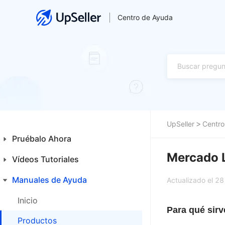
Centro de Ayuda
UpSeller
Centro
Pruébalo Ahora
Mercado L
Vídeos Tutoriales
Guía para Principiantes
Primeros Pasos
Manuales de Ayuda
Inicio
Actualizado el 2
Funcionalidades Especiales
Productos
Inicio
Para qué sir
Ventas
Productos