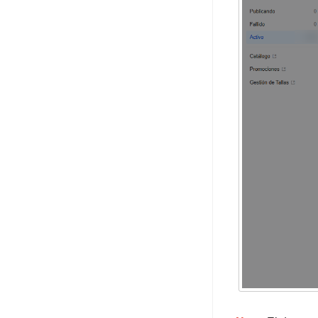
Almacen 3PL
Logística 3PL
APP Mobile
Perfil
Planes
Sobre Plataformas
Sobre Migración de Datos