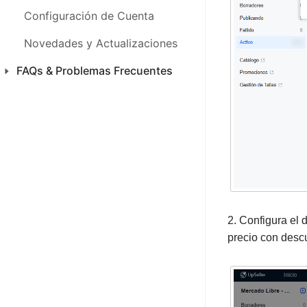
FAQs & Problemas Frecuentes
Configuración de Cuenta
Novedades y Actualizaciones
FAQs & Problemas Frecuentes
Productos
Ventas
CFDI 4.0 México
Inventario
SAC
2. Configura el 
Análisis
precio con descu
Finanza
Configuraciones