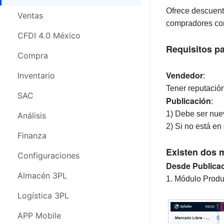
Ofrece descuent
CFDI 4.0 México
Ventas
compradores con
Compras
CFDI 4.0 México
Requisitos p
Inventario
Compra
Vendedor
SAC
Inventario
:
Tener reputación
Análisis
SAC
Publicación
:
1) Debe ser nue
Finanza
Análisis
2) Si no está en
Configuraciones
Finanza
Existen dos 
Almacén 3PL
Configuraciones
Desde Publicac
Logística 3PL
Almacén 3PL
1. Módulo Produ
APP Movil
Logística 3PL
Webinars
APP Mobile