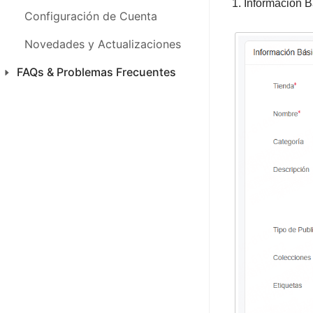
1. Información 
FAQs & Problemas Frecuentes
Configuración de Cuenta
Novedades y Actualizaciones
FAQs & Problemas Frecuentes
Productos
Ventas
CFDI 4.0 México
Inventario
SAC
Análisis
Finanza
Configuraciones