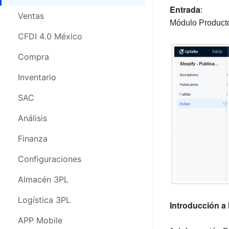
Entrada
:
CFDI 4.0 México
Ventas
Módulo Producto
Compras
CFDI 4.0 México
Inventario
Compra
SAC
Inventario
Análisis
SAC
Finanza
Análisis
Configuraciones
Finanza
Almacén 3PL
Configuraciones
Logística 3PL
Almacén 3PL
APP Movil
Logística 3PL
Introducción a 
Webinars
APP Mobile