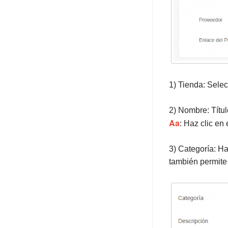
Almacen 3PL
Logística 3PL
APP Mobile
Perfil
1) Tienda: Selec
Planes
Sobre Plataformas
2) Nombre: Títu
Aa
: Haz clic en
Sobre Migración de Datos
3) Categoría: Ha
también permite