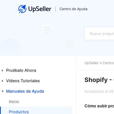
Centro de Ayuda
UpSeller
Centro
Pruébalo Ahora
Shopify -
Vídeos Tutoriales
Guía para Principiantes
Primeros Pasos
Manuales de Ayuda
Inicio
Actualizado el 2
Funcionalidades Especiales
Productos
Inicio
Cómo subir pr
Ventas
Productos