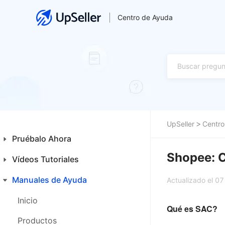
Centro de Ayuda
UpSeller
Centro
Pruébalo Ahora
Shopee: C
Vídeos Tutoriales
Guía para Principiantes
Primeros Pasos
Manuales de Ayuda
Inicio
Actualizado el 0
Funcionalidades Especiales
Productos
Inicio
Qué es SAC?
Ventas
Productos