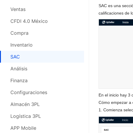
SAC es una sección
CFDI 4.0 México
Ventas
calificaciones de
Compras
CFDI 4.0 México
Inventario
Compra
SAC
Inventario
Análisis
SAC
Finanza
Análisis
Configuraciones
Finanza
Almacén 3PL
Configuraciones
En el inicio hay 
Cómo empezar a cre
Logística 3PL
Almacén 3PL
1. Comienza selecc
APP Movil
Logística 3PL
Webinars
APP Mobile