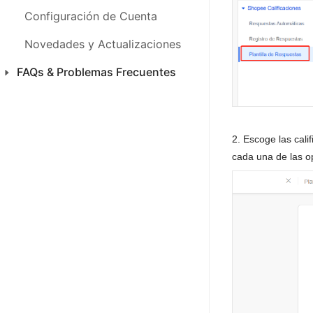
FAQs & Problemas Frecuentes
Configuración de Cuenta
Novedades y Actualizaciones
FAQs & Problemas Frecuentes
Productos
Ventas
2. Escoge las cali
CFDI 4.0 México
cada una de las op
Inventario
SAC
Análisis
Finanza
Configuraciones