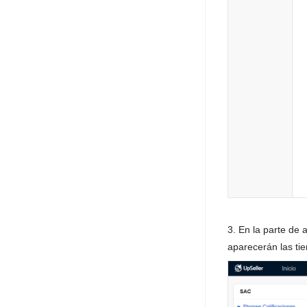
Almacen 3PL
Logística 3PL
APP Mobile
Perfil
Planes
Sobre Plataformas
Sobre Migración de Datos
3. En la parte de 
aparecerán las tie