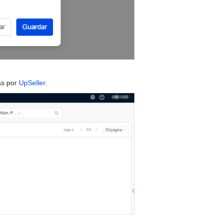
as por
UpSeller
.