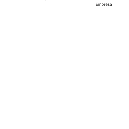
Empresa
Shopify
Socios
Tiendanube
Programa de Part
Temu
Falabella
AliExpress
Magalu
Kwai Shop
Americanas