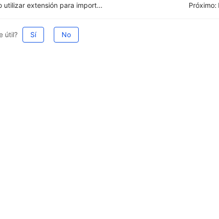
Cómo utilizar extensión para importar publicaciones en TikTok Shop?
Próximo:
 útil?
Sí
No