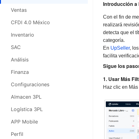
Introducción a 
CFDI 4.0 México
Ventas
Ventas
Con el fin de me
Compras
CFDI 4.0 México
CFDI 4.0 México
realizará revisi
detecta que el t
Inventario
Compra
Inventario
categoría.
SAC
Inventario
SAC
En
UpSeller
, lo
facilita verific
Análisis
SAC
Análisis
Sigue los paso
Finanza
Análisis
Finanza
1. Usar Más Filt
Configuraciones
Finanza
Configuraciones
Haz clic en Más 
Almacén 3PL
Configuraciones
Almacen 3PL
Logística 3PL
Almacén 3PL
Logística 3PL
APP Movil
Logística 3PL
APP Mobile
Webinars
APP Mobile
Perfil