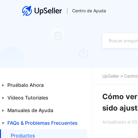
Centro de Ayuda
UpSeller
Centro
Pruébalo Ahora
Cómo ver 
Vídeos Tutoriales
Guía para Principiantes
sido ajus
Primeros Pasos
Manuales de Ayuda
Inicio
Funcionalidades Especiales
Actualizado el 0
Productos
FAQs & Problemas Frecuentes
Inicio
Ventas
Productos
Productos