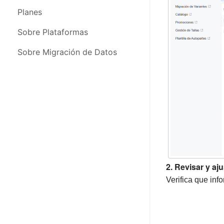
FAQs & Problemas Frecuentes
Configuración de Cuenta
Planes
Novedades y Actualizaciones
Sobre Plataformas
Sobre Migración de Datos
2. Revisar y aj
Verifica que inf