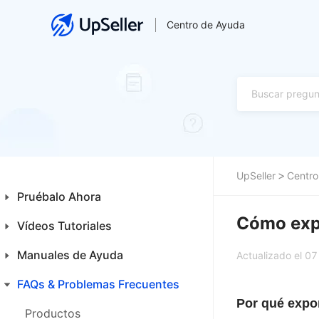
Centro de Ayuda
UpSeller
Centro
Pruébalo Ahora
Cómo expo
Vídeos Tutoriales
Guía para Principiantes
Primeros Pasos
Manuales de Ayuda
Inicio
Actualizado el 0
Funcionalidades Especiales
Productos
FAQs & Problemas Frecuentes
Inicio
Por qué expor
Ventas
Productos
Productos