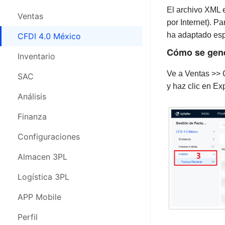
El archivo XML e
CFDI 4.0 México
Ventas
Ventas
por Internet). P
Compras
CFDI 4.0 México
ha adaptado espe
CFDI 4.0 México
Cómo se gene
Inventario
Compra
Inventario
Ve a Ventas >> C
SAC
Inventario
SAC
y haz clic en E
Análisis
SAC
Análisis
Finanza
Análisis
Finanza
Configuraciones
Finanza
Configuraciones
Almacén 3PL
Configuraciones
Almacen 3PL
Logística 3PL
Almacén 3PL
Logística 3PL
APP Movil
Logística 3PL
APP Mobile
Webinars
APP Mobile
Perfil