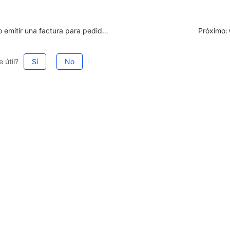
Cómo emitir una factura para pedidos manuales o fuera de línea en México?
Próximo:
 útil?
Sí
No