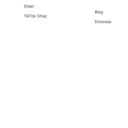
Shein
Blog
TikTok Shop
Empresa
Shopify
Socios
Tiendanube
Programa de Part
Temu
Falabella
AliExpress
Magalu
Kwai Shop
Americanas