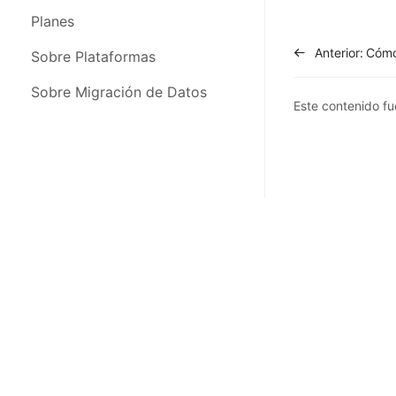
FAQs & Problemas Frecuentes
Configuración de Cuenta
Planes
Anterior:
Novedades y Actualizaciones
Sobre Plataformas
Sobre Migración de Datos
Este contenido fue