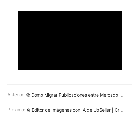
Anterior:
🚀 Cómo Migrar Publicaciones entre Mercado Libre y Shopify - Guía Paso a Paso | UpSeller
Próximo:
🤖 Editor de Imágenes con IA de UpSeller | Crea fotos profesionales en 1 clic