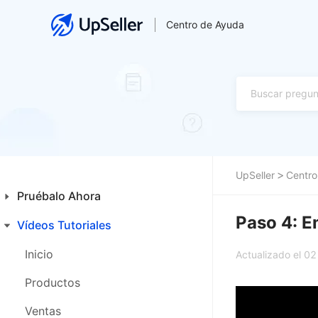
Centro de Ayuda
UpSeller
Centro
Pruébalo Ahora
Paso 4: E
Vídeos Tutoriales
Guía para Principiantes
Primeros Pasos
Inicio
Actualizado el 0
Funcionalidades Especiales
Productos
Ventas