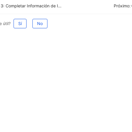
Paso 3: Completar Información de Impuestos de Publicaciones para facturar en México
Próximo:
 útil?
Sí
No