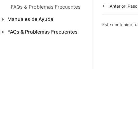
Anterior:
FAQs & Problemas Frecuentes
Manuales de Ayuda
Este contenido fue
FAQs & Problemas Frecuentes
Inicio
Productos
Productos
Ventas
Ventas
CFDI 4.0 México
CFDI 4.0 México
Compra
Inventario
Inventario
SAC
SAC
Análisis
Análisis
Finanza
Finanza
Configuraciones