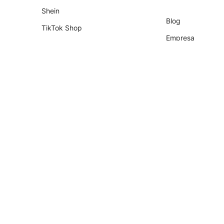
Shein
Blog
TikTok Shop
Empresa
Shopify
Socios
Tiendanube
Programa de Part
Temu
Falabella
AliExpress
Magalu
Kwai Shop
Americanas