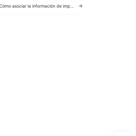
Cómo asociar la información de impuestos del producto de almacén (Automatiza tus CFDI 4.0) ✅