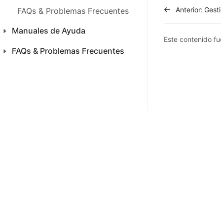
Anterior:
FAQs & Problemas Frecuentes
Manuales de Ayuda
Este contenido fue
FAQs & Problemas Frecuentes
Inicio
Productos
Productos
Ventas
Ventas
CFDI 4.0 México
CFDI 4.0 México
Compra
Inventario
Inventario
SAC
SAC
Análisis
Análisis
Finanza
Finanza
Configuraciones