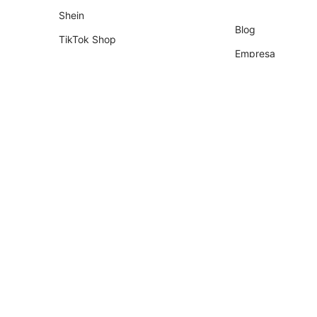
Shein
Blog
TikTok Shop
Empresa
Shopify
Socios
Tiendanube
Programa de Part
Temu
Falabella
AliExpress
Magalu
Kwai Shop
Americanas