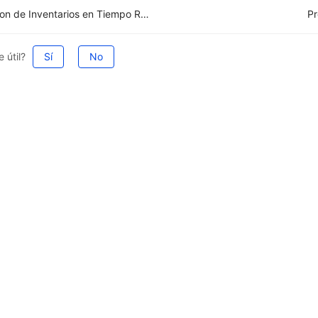
Gestion de Inventarios en Tiempo Real con UpSeller ERP
Pr
 útil?
Sí
No