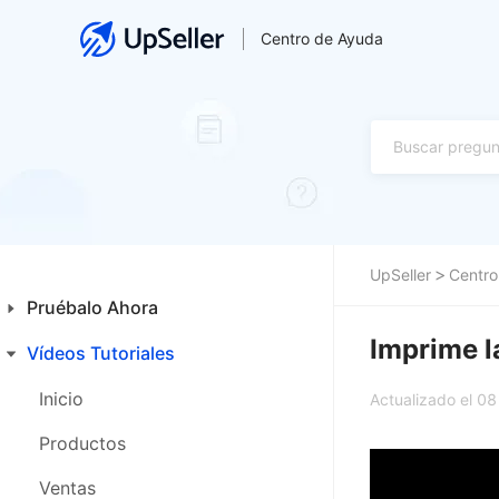
Centro de Ayuda
UpSeller
Centro
Pruébalo Ahora
Imprime l
Vídeos Tutoriales
Guía para Principiantes
Primeros Pasos
Inicio
Actualizado el 0
Funcionalidades Especiales
Productos
Ventas