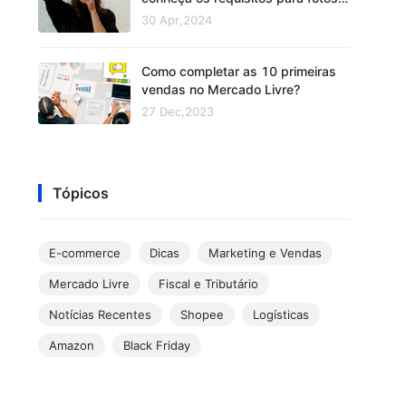
venda mais
30 Apr,2024
Como completar as 10 primeiras
vendas no Mercado Livre?
27 Dec,2023
Tópicos
E-commerce
Dicas
Marketing e Vendas
Mercado Livre
Fiscal e Tributário
Notícias Recentes
Shopee
Logísticas
Amazon
Black Friday