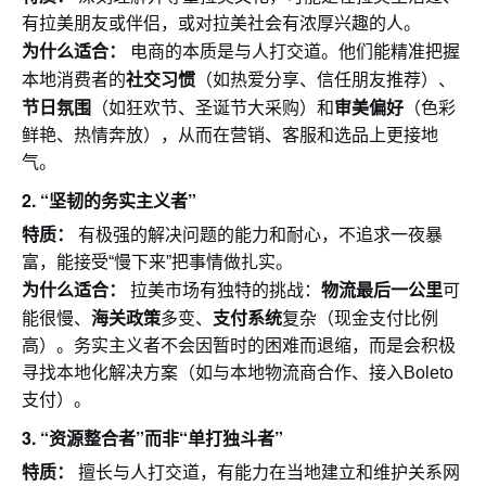
有拉美朋友或伴侣，或对拉美社会有浓厚兴趣的人。
为什么适合：
电商的本质是与人打交道。他们能精准把握
社交习惯
本地消费者的
（如热爱分享、信任朋友推荐）、
节日氛围
审美偏好
（如狂欢节、圣诞节大采购）和
（色彩
鲜艳、热情奔放），从而在营销、客服和选品上更接地
气。
2.
“坚韧的务实主义者”
特质：
有极强的解决问题的能力和耐心，不追求一夜暴
富，能接受“慢下来”把事情做扎实。
为什么适合：
物流最后一公里
拉美市场有独特的挑战：
可
海关政策
支付系统
能很慢、
多变、
复杂（现金支付比例
高）。务实主义者不会因暂时的困难而退缩，而是会积极
寻找本地化解决方案（如与本地物流商合作、接入Boleto
支付）。
3.
“资源整合者”而非“单打独斗者”
特质：
擅长与人打交道，有能力在当地建立和维护关系网