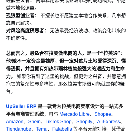
经验主义者：
简单套用欧美或亚洲市场的成功模式，不愿
做本地化调整。
孤狼型创业者：
不擅长也不愿建立本地合作关系，凡事想
靠自己解决。
对风险高度厌恶者：
无法承受经济波动、政策变化带来的
不确定性。
总而言之，最适合在拉美做电商的人，是一个“拉美通”：
他/她不一定资金最雄厚，但一定对这片土地爱得深沉、懂
得透彻，并且拥有如热带雨林植物般强大的适应力和生命
力。
如果你看到了这里的挑战，但更为之兴奋，并愿意拥
抱它的复杂性与多样性，那么拉美市场很可能就是你的舞
台。
UpSeller ERP
是一款专为拉美电商卖家设计的一站式多
平台电商管理系统
，可与
Mercado Libre
、
Shopee
、
Amazon
、
Shein
、
TikTok Shop
、
Shopify
、
AliExpress
、
Tiendanube
、
Temu
、
Falabella
等平台无缝对接，凭借高