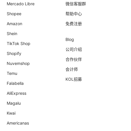
Mercado Libre
微信客服群
Shopee
帮助中心
Amazon
免费注册
Shein
Blog
TikTok Shop
公司介绍
Shopify
合作伙伴
Nuvemshop
会计师
Temu
KOL招募
Falabella
AliExpress
Magalu
Kwai
Americanas