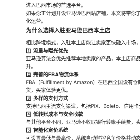
进入巴西市场的首选平台。
如果你正计划开设亚马逊巴西站店铺，本文将带你
化运营。
为什么选择入驻亚马逊巴西本土店
相比跨境模式，入驻本土店能让卖家更快融入市场
流量与曝光优先
1️⃣
亚马逊算法会优先推荐本地卖家的产品，本土店商品
升。
完善的FBA物流体系
2️⃣
FBA（Fulfillment by Amazon）在巴
货，买家体验更优。
多样的支付方式
3️⃣
支持巴西主流支付渠道，包括PIX、Boleto、
低转账成本与安全收款
4️⃣
与其他平台不同，亚马逊不收取银行转账手续费，
智能化定价系统
5️⃣
可设置最低与最高价，系统自动监控竞争价格并动