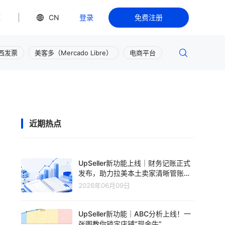
源
CN
登录
免费注册
西发票
美客多（Mercado Libre）
电商平台
近期热点
UpSeller新功能上线｜财务记账正式
发布，助力拉美本土卖家清晰管账、
轻松盈利
2026年06月09日
UpSeller新功能｜ABC分析上线！一
张图教你锁定店铺“现金牛”