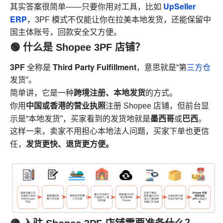
UpSeller
其实答案很简单——只要你用对工具，比如
ERP
，3PF 模式不仅能让你在拉美本地发货，还能保留中
国主体账号，回款安全又方便。
🟢 什么是 Shopee 3PF 店铺？
3PF
Third Party Fulfillment
全称是
，意思就是“第
三方仓
发货”。
跨境注册、本地发货
简单讲，它是一种
的方式。
中国或香港的营业执照
你用
注册 Shopee 店铺，但前台显
墨西哥
巴西
示是“本地发货”，买家看到的发货地就是
或
。
这样一来，卖家不用担心本地法人问题，买家下单也更信
发货更快、退货更方便。
任，