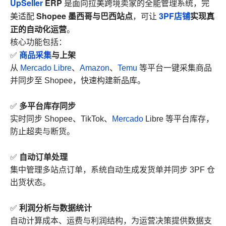
UpSeller
ERP
是面向拉美跨境卖家的全能管理系统，完
Shopee 墨西哥与巴西站点
3PF店铺
实现真
美适配
，可让
正的自动化运营
。
核心功能包括：
商品采集
与上架
✅
从
Mercado Libre
、
Amazon
、
Temu
等平台一键采集商品
并同步至 Shopee，快速构建新品库。
多平台库存同步
✅
实时同步 Shopee、TikTok、
Mercado
Libre 等平台库存，
防止超卖与断货。
自动订单处理
✅
集中管理多站点订单，系统自动生成发货单并同步 3PF 仓
出货状态。
利润分析与数据统计
✅
自动计算成本、运费与利润结构，为运营决策提供数据支