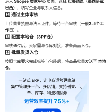
Shopee 卖家中心
拉美站点（墨西哥或
进入
页面，选择
巴西）
，填写企业与联系人信息。
2️⃣ 通过主体审核
2~5个工
上传营业执照与法人证件，等待平台审核（一般
作日
）。
3️⃣ 配置本地仓（3PF仓）
审核通过后，卖家需与仓库对接，准备商品入仓。
4️⃣ 批量发货入仓
本地
按照仓库要求完成标签与包装后，将商品批量发送至
仓
。
一站式 ERP，让电商运营更简单
集中管理多平台、多店铺，支持刊登、订
单、库存、物流和财务
75%+
运营效率提升