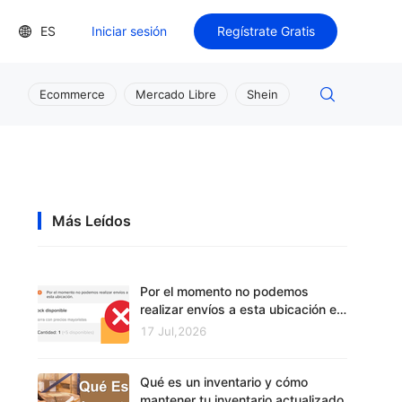
ES
Iniciar sesión
Regístrate Gratis
Ecommerce
Mercado Libre
Shein
Más Leídos
Por el momento no podemos
realizar envíos a esta ubicación en
Mercado Libre
17 Jul,2026
Qué es un inventario y cómo
mantener tu inventario actualizado