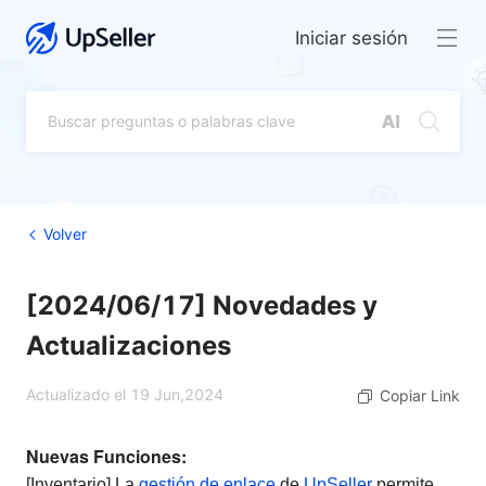
Iniciar sesión
Volver
[2024/06/17] Novedades y
Actualizaciones
Actualizado el 19 Jun,2024
Copiar Link
Nuevas Funciones:
[Inventario] La
gestión de enlace
de
UpSeller
permite