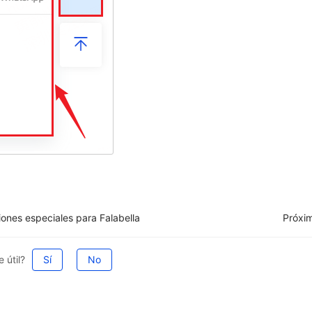
ones especiales para Falabella
Próxi
 útil?
Sí
No