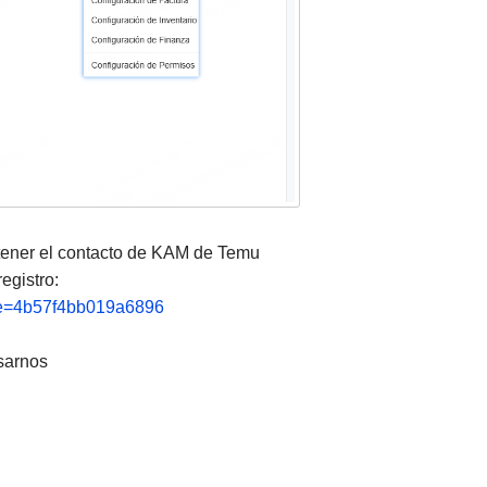
 tener el contacto de KAM de Temu
egistro:
code=4b57f4bb019a6896
isarnos