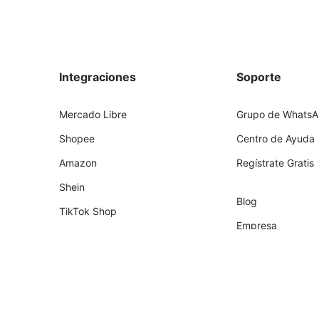
Integraciones
Soporte
Mercado Libre
Grupo de Whats
Shopee
Centro de Ayuda
Amazon
Regístrate Gratis
Shein
Blog
TikTok Shop
Empresa
Shopify
Socios
Tiendanube
Programa de Part
Temu
Falabella