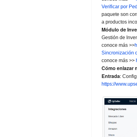
Logística 3PL
Almacén 3PL
Verificar por Pe
Logística 3PL
paquete son corr
APP Movil
Logística 3PL
APP Mobile
a productos inc
Módulo de Inve
Webinars
APP Mobile
Perfil
Gestión de Inven
FAQs & Problemas Frecuentes
Configuración de Cuenta
Planes
conoce más >>
h
Sincronización d
Novedades y Actualizaciones
Sobre Plataformas
conoce más >>
Cómo enlazar 
Sobre Migración de Datos
Entrada
: Confi
https://www.upse