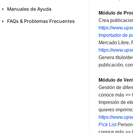
Manuales de Ayuda
Inicio
Módulo de Pro
Productos
Crea publicacio
FAQs & Problemas Frecuentes
Inicio
https://www.upse
Ventas
Productos
Productos
Importador de p
Mercado Libre, 
CFDI 4.0 México
Ventas
Ventas
https://www.upse
Compras
CFDI 4.0 México
CFDI 4.0 México
Genera título/de
publicación, c
Inventario
Compra
Inventario
Módulo de Ven
SAC
Inventario
SAC
Gestión de difer
Análisis
SAC
Análisis
conoce más >>
Impresión de eti
Finanza
Análisis
Finanza
quieres imprimir
Configuraciones
Finanza
Configuraciones
https://www.upse
Pick List
Persona
Almacén 3PL
Configuraciones
Almacen 3PL
conoce más >>