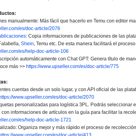
ductos:
nes manualmente: Más fácil que hacerlo en Temu con editor m
ller.com/es/doc-article/2076
ublicaciones
: Copia informaciones de publicaciones de las pla
Falabella,
Shein
, Temu etc. De esta manera facilitará el proces
ller.com/es/help-doc-article-106
scripción automáticamente con Chat GPT: Genera título de maner
onoce más >>
https://www.upseller.com/es/doc-article/775
tas:
entes cuentas desde un solo lugar, y con API oficial de las plat
https://www.upseller.com/es/doc-article/2070
quetas personalizadas para logística 3PL. Podrás seleccionar e
, con informaciones de artículos en la guía para facilitar la rec
ller.com/es/help-doc-article-1721
lizado: Organiza mejor y más rápido el proceso de recolecció
https://www.upseller.com/es/doc-article/413