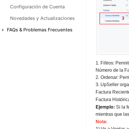
FAQs & Problemas Frecuentes
Configuración de Cuenta
Novedades y Actualizaciones
FAQs & Problemas Frecuentes
Productos
Ventas
1. Filtros: Perm
CFDI 4.0 México
Número de la Fa
Inventario
2. Ordenar: Per
3. UpSeller orga
SAC
Factura Reciente
Análisis
Factura Históric
Ejemplo:
Si la f
Finanza
mientras que las
Nota:
Configuraciones
1) Ve a Ventas 