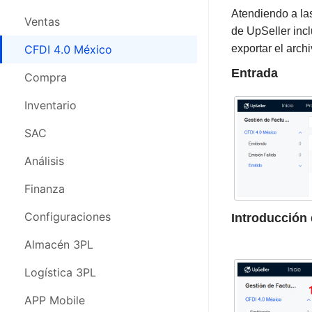
Atendiendo a la
CFDI 4.0 México
Ventas
de UpSeller incl
Compras
CFDI 4.0 México
exportar el arch
Entrada
Inventario
Compra
SAC
Inventario
Análisis
SAC
Finanza
Análisis
Configuraciones
Finanza
Almacén 3PL
Configuraciones
Introducción
Logística 3PL
Almacén 3PL
APP Movil
Logística 3PL
Webinars
APP Mobile