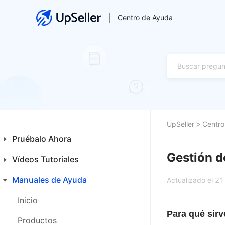
Centro de Ayuda
UpSeller
Centro
Pruébalo Ahora
Gestión d
Vídeos Tutoriales
Guía para Principiantes
Primeros Pasos
Manuales de Ayuda
Inicio
Actualizado el 2
Funcionalidades Especiales
Productos
Inicio
Para qué sirv
Ventas
Productos