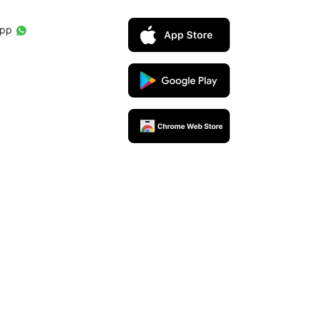
App
ners