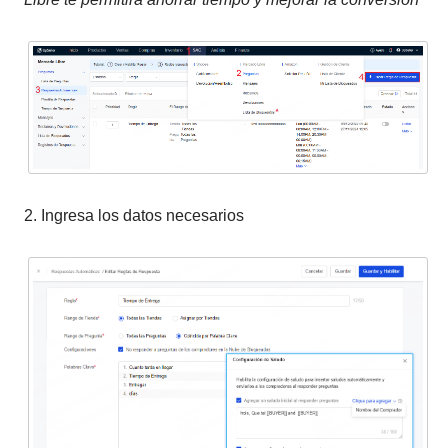
2. Ingresa los datos necesarios