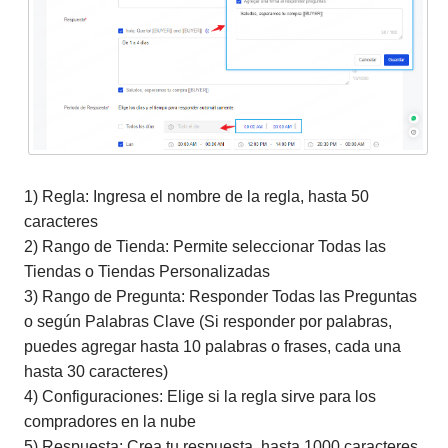
1) Regla: Ingresa el nombre de la regla, hasta 50
caracteres
2) Rango de Tienda: Permite seleccionar Todas las
Tiendas o Tiendas Personalizadas
3) Rango de Pregunta: Responder Todas las Preguntas
o según Palabras Clave (Si responder por palabras,
puedes agregar hasta 10 palabras o frases, cada una
hasta 30 caracteres)
4) Configuraciones: Elige si la regla sirve para los
compradores en la nube
5) Respuesta: Crea tu respuesta, hasta 1000 caracteres.