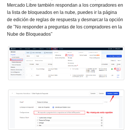
Mercado Libre también respondan a los compradores en
la lista de bloqueados en la nube, puedes ir la página
de edición de reglas de respuesta y desmarcar la opción
de "No responder a preguntas de los compradores en la
Nube de Bloqueados"