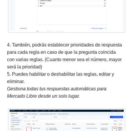
4. También, podrás establecer prioridades de respuesta
para cada regla en caso de que la pregunta coincida
con varias reglas. (Cuanto menor sea el número, mayor
será la prioridad)
5. Puedes habilitar o deshabilitar las reglas, editar y
eliminar.
Gestiona todas tus respuestas automáticas para
Mercado Libre desde un solo lugar.