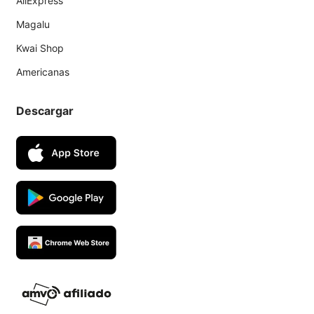
AliExpress
Magalu
Kwai Shop
Americanas
Descargar