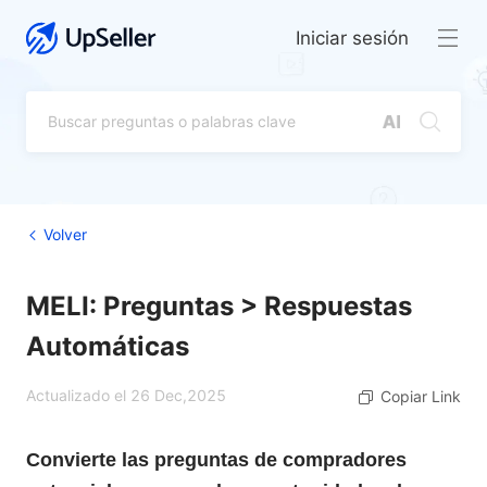
Iniciar sesión
Volver
MELI: Preguntas > Respuestas
Automáticas
Actualizado el 26 Dec,2025
Copiar Link
Convierte las preguntas de compradores