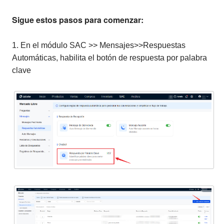
Sigue estos pasos para comenzar:
1. En el módulo SAC >> Mensajes>>Respuestas
Automáticas, habilita el botón de respuesta por palabra
clave