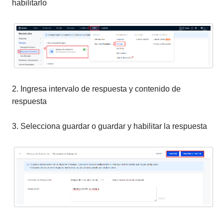
habilitarlo
2. Ingresa intervalo de respuesta y contenido de
respuesta
3. Selecciona guardar o guardar y habilitar la respuesta