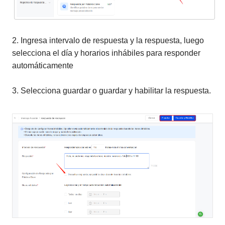
2. Ingresa intervalo de respuesta y la respuesta, luego
selecciona el día y horarios inhábiles para responder
automáticamente
3. Selecciona guardar o guardar y habilitar la respuesta.