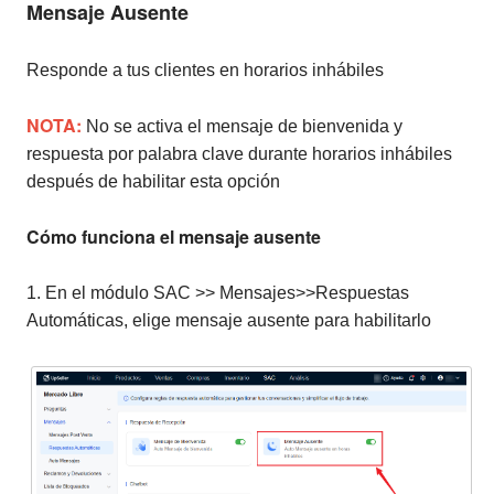
Mensaje Ausente
Responde a tus clientes en horarios inhábiles
NOTA:
No se activa el mensaje de bienvenida y
respuesta por palabra clave durante horarios inhábiles
después de habilitar esta opción
Cómo funciona el mensaje ausente
1. En el módulo SAC >> Mensajes>>Respuestas
Automáticas, elige mensaje ausente para habilitarlo