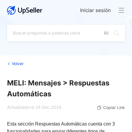
Iniciar sesión
Volver
MELI: Mensajes > Respuestas
Automáticas
Actualizado el 24 Dec,2024
Copiar Link
Esta sección Respuestas Automáticas cuenta con 3
funcionalidades para enviar diferentes tipos de