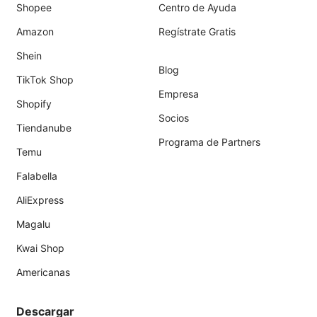
Shopee
Centro de Ayuda
Amazon
Regístrate Gratis
Shein
Blog
TikTok Shop
Empresa
Shopify
Socios
Tiendanube
Programa de Partners
Temu
Falabella
AliExpress
Magalu
Kwai Shop
Americanas
Descargar