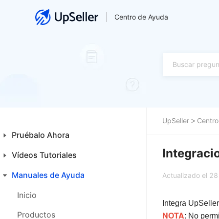
Centro de Ayuda
UpSeller
Centro
Pruébalo Ahora
Integraci
Vídeos Tutoriales
Guía para Principiantes
Primeros Pasos
Manuales de Ayuda
Inicio
Actualizado el 2
Funcionalidades Especiales
Productos
Inicio
Integra UpSeller
Ventas
Productos
NOTA
: No perm