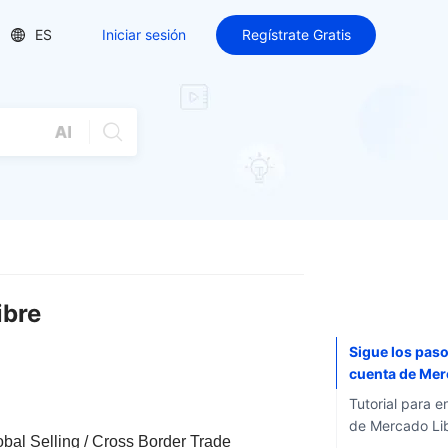
ES
Iniciar sesión
Regístrate Gratis
ibre
Sigue los pas
cuenta de Mer
UpSeller
Tutorial para e
de Mercado Li
bal Selling / Cross Border Trade