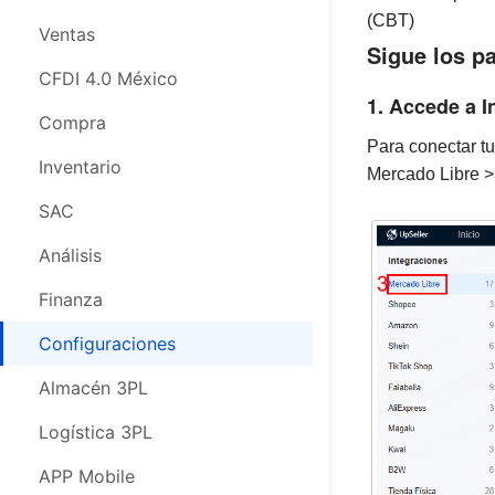
(CBT)
CFDI 4.0 México
Ventas
Sigue los p
Compras
CFDI 4.0 México
1. Accede a I
Inventario
Compra
Para conectar t
SAC
Inventario
Mercado Libre >
Análisis
SAC
Finanza
Análisis
Configuraciones
Finanza
Almacén 3PL
Configuraciones
Logística 3PL
Almacén 3PL
APP Movil
Logística 3PL
Webinars
APP Mobile