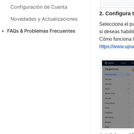
FAQs & Problemas Frecuentes
Configuración de Cuenta
2. Configura 
Novedades y Actualizaciones
Selecciona el paí
FAQs & Problemas Frecuentes
si deseas habili
Cómo funciona l
Productos
https://www.upse
Ventas
CFDI 4.0 México
Inventario
SAC
Análisis
Finanza
Configuraciones