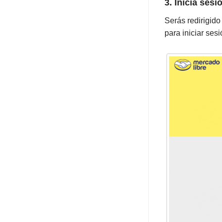
3. Inicia ses
Almacen 3PL
Serás redirigid
Logística 3PL
para iniciar ses
APP Mobile
Perfil
Planes
Sobre Plataformas
Sobre Migración de Datos