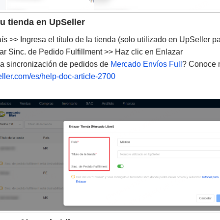
tu tienda en UpSeller
s >> Ingresa el título de la tienda (solo utilizado en UpSeller pa
tar Sinc. de Pedido Fulfillment >> Haz clic en Enlazar
a sincronización de pedidos de
Mercado Envíos Full
? Conoce 
ller.com/es/help-doc-article-2700