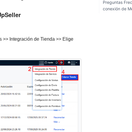
Preguntas Frec
conexión de M
UpSeller
UpSeller
s >> Integración de Tienda >> Elige