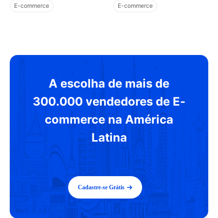
transformaram meu
como implementar a
E-commerce
E-commerce
negócio online！
gestão de armazém
Controle de Estoque
Controle de Estoque
Dicas
eficaz?
Marketing e Vendas
A escolha de mais de
300.000 vendedores de E-
commerce na América
Latina
Cadastre-se Grátis