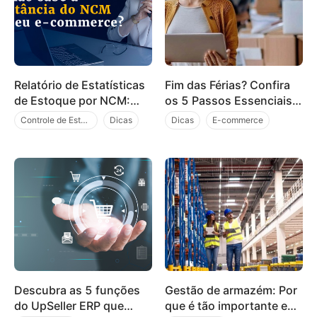
Relatório de Estatísticas
Fim das Férias? Confira
de Estoque por NCM:
os 5 Passos Essenciais
automatize a conciliação
para Retomar Suas
Controle de Estoque
Dicas
Dicas
E-commerce
fiscal e reduza riscos
Vendas Online
Marketing e Vendas
tributários
Descubra as 5 funções
Gestão de armazém: Por
do UpSeller ERP que
que é tão importante e